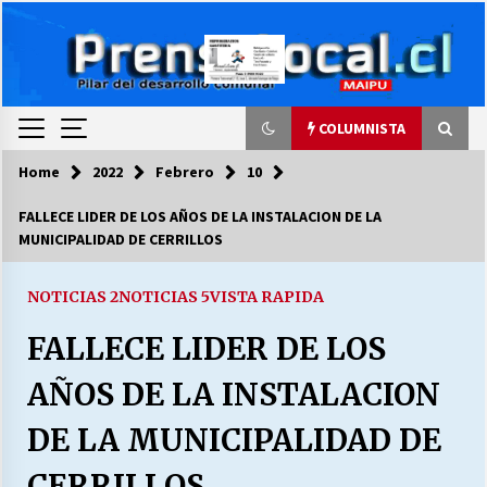
Skip
to
content
COLUMNISTA
Home
2022
Febrero
10
COLUMNISTA
FALLECE LIDER DE LOS AÑOS DE LA INSTALACION DE LA
MUNICIPALIDAD DE CERRILLOS
Ya se ordenaron las cuentas de luz… ¿Y
cuándo van a bajar?
03/08/2026
NOTICIAS 2
NOTICIAS 5
VISTA RAPIDA
FALLECE LIDER DE LOS
LA DC POR SIEMPRE.RECORDANDO 69 AÑOS DE
HISTORIA
AÑOS DE LA INSTALACION
28/07/2026
DE LA MUNICIPALIDAD DE
“ORGULLOSOS DE SER DC” SALUDA EL
CUMPLEAÑOS 69
CERRILLOS