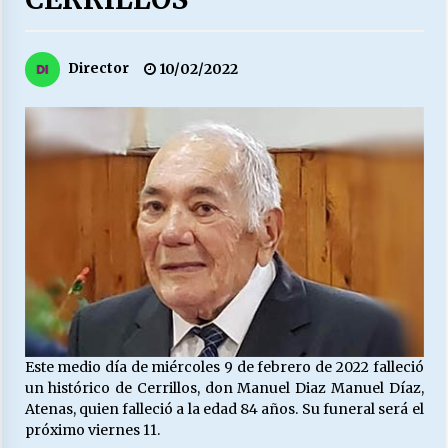
27/07/2026
MUNICIPALIDAD, TRABAJADORES, CLIMA
Director
10/02/2022
LABORAL:
13/07/2026
Escuela hospitalaria El Carmen de Maipu.
25/06/2026
¿Qué habrían dicho?
23/06/2026
VOLVER A SER ALTERNATIVA
16/06/2026
Este medio día de miércoles 9 de febrero de 2022 falleció
un histórico de Cerrillos, don Manuel Diaz Manuel Díaz,
Atenas, quien falleció a la edad 84 años. Su funeral será el
MUNICIPALIDADES, HONORARIOS, DESPIDOS
próximo viernes 11.
28/05/2026