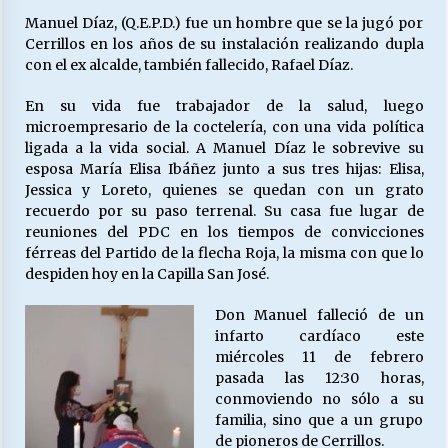
Manuel Díaz, (Q.E.P.D.) fue un hombre que se la jugó por
Cerrillos en los años de su instalación realizando dupla
Releyendo la Rerum Novarum a 135 años. “La
con el ex alcalde, también fallecido, Rafael Díaz.
cuestión social hoy”.
16/05/2026
En su vida fue trabajador de la salud, luego
microempresario de la coctelería, con una vida política
ligada a la vida social. A Manuel Díaz le sobrevive su
S.O.S. a los ricos, Save Our Souls (Salvar
esposa María Elisa Ibáñez junto a sus tres hijas: Elisa,
Nuestras Almas)
Jessica y Loreto, quienes se quedan con un grato
30/04/2026
recuerdo por su paso terrenal. Su casa fue lugar de
reuniones del PDC en los tiempos de convicciones
¿Asesores con doble sueldo?
férreas del Partido de la flecha Roja, la misma con que lo
18/04/2026
despiden hoy en la Capilla San José.
Don Manuel falleció de un
infarto cardíaco este
Chile y sus segmentos de la riqueza
miércoles 11 de febrero
06/04/2026
pasada las 12:30 horas,
conmoviendo no sólo a su
familia, sino que a un grupo
de pioneros de Cerrillos.