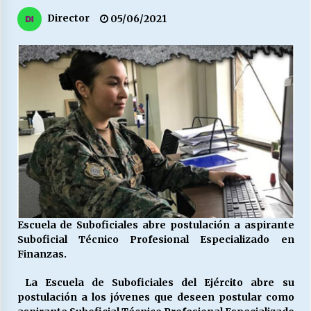
27/07/2026
Director
05/06/2021
MUNICIPALIDAD, TRABAJADORES, CLIMA
LABORAL:
13/07/2026
Escuela hospitalaria El Carmen de Maipu.
25/06/2026
¿Qué habrían dicho?
23/06/2026
Escuela de Suboficiales abre postulación a aspirante
VOLVER A SER ALTERNATIVA
Suboficial Técnico Profesional Especializado en
16/06/2026
Finanzas.
La Escuela de Suboficiales del Ejército abre su
MUNICIPALIDADES, HONORARIOS, DESPIDOS
postulación a los jóvenes que deseen postular como
28/05/2026