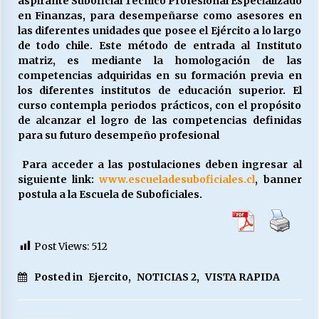
aspirante Suboficial Técnico Profesional Especializado
en Finanzas, para desempeñarse
como asesores en
las diferentes unidades que posee el Ejército a lo largo
Releyendo la Rerum Novarum a 135 años. “La
de todo chile. Este método de entrada al Instituto
cuestión social hoy”.
matriz, es mediante la homologación de las
16/05/2026
competencias adquiridas en su formación previa en
los diferentes institutos de educación superior. El
curso contempla periodos prácticos, con el propósito
S.O.S. a los ricos, Save Our Souls (Salvar
de alcanzar el logro de las competencias definidas
Nuestras Almas)
para su futuro desempeño profesional
30/04/2026
Para acceder a las postulaciones deben ingresar al
¿Asesores con doble sueldo?
siguiente link:
www.escueladesuboficiales.cl
, banner
18/04/2026
postula a la Escuela de Suboficiales.
Chile y sus segmentos de la riqueza
Post Views:
512
06/04/2026
Posted in
Ejercito
,
NOTICIAS 2
,
VISTA RAPIDA