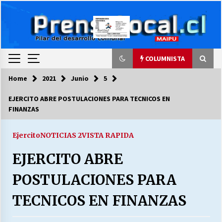
Skip
to
content
COLUMNISTA
Home
2021
Junio
5
COLUMNISTA
EJERCITO ABRE POSTULACIONES PARA TECNICOS EN
FINANZAS
Ya se ordenaron las cuentas de luz… ¿Y
cuándo van a bajar?
03/08/2026
Ejercito
NOTICIAS 2
VISTA RAPIDA
EJERCITO ABRE
LA DC POR SIEMPRE.RECORDANDO 69 AÑOS DE
HISTORIA
POSTULACIONES PARA
28/07/2026
TECNICOS EN FINANZAS
“ORGULLOSOS DE SER DC” SALUDA EL
CUMPLEAÑOS 69