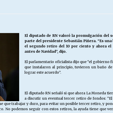
Escuela hospitalaria El Carmen de
Maipu.
25/06/2026
MUNICIPALIDADES, HONORARIOS,
El diputado de RN valoró la promulgación del s
DESPIDOS
parte del presidente Sebastián Piñera. “Es una
28/05/2026
el segundo retiro del 10 por ciento y ahora el
antes de Navidad”, dijo.
¿Asesores con doble sueldo?
El parlamentario oficialista dijo que “el gobierno
18/04/2026
que instalaron al principio, tuvieron un baño d
lograr este acuerdo”.
El diputado RN señaló si que ahora La Moneda tien
a discutir un eventual tercer retiro de fondos: “El
que trabajar y duro, para evitar un posible tercer retiro, y pone
oco. No podemos seguir con estos retiros, la ayuda tiene que ve