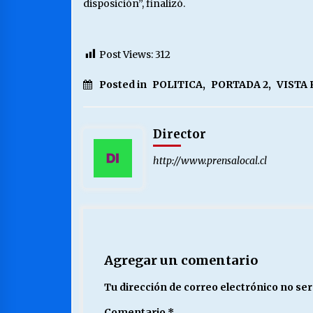
disposición”, finalizó.
Post Views:
312
Posted in
POLITICA
,
PORTADA 2
,
VISTA
Director
http://www.prensalocal.cl
Agregar un comentario
Tu dirección de correo electrónico no ser
Comentario
*