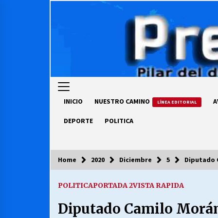
Skip
to
content
INICIO
NUESTRO CAMINO
A
LÍNEA EDITORIAL
DEPORTE
POLITICA
Home
2020
Diciembre
5
Diputado C
COLUMNISTA
POLITICA
PORTADA 2
VISTA RAPIDA
Ya se ordenaron las cuentas de
luz… ¿Y cuándo van a bajar?
Diputado Camilo Morán:
03/08/2026