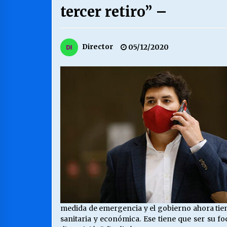
tercer retiro” –
MUNICIPALIDAD, TRABAJADORES,
CLIMA LABORAL:
13/07/2026
Director
05/12/2020
VOLVER A SER ALTERNATIVA
16/06/2026
S.O.S. a los ricos, Save Our Souls
(Salvar Nuestras Almas)
30/04/2026
medida de emergencia y el gobierno ahora tiene 
sanitaria y económica. Ese tiene que ser su f