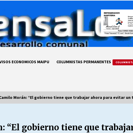
VISOS ECONOMICOS MAIPU
COLUMNISTAS PERMANENTES
COLUMNIST
amilo Morán: “El gobierno tiene que trabajar ahora para evitar un t
LA DC POR SIEMPRE.RECORDANDO
69 AÑOS DE HISTORIA
 “El gobierno tiene que trabajar
28/07/2026