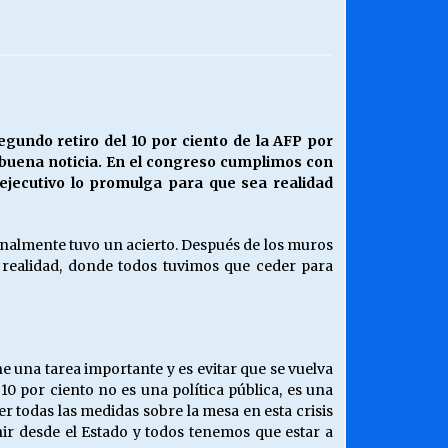
¿Qué habrían dicho?
23/06/2026
Releyendo la Rerum Novarum a 135
egundo retiro del 10 por ciento de la AFP por
años. “La cuestión social hoy”.
 buena noticia. En el congreso cumplimos con
16/05/2026
 ejecutivo lo promulga para que sea realidad
Chile y sus segmentos de la riqueza
 finalmente tuvo un acierto. Después de los muros
06/04/2026
e realidad, donde todos tuvimos que ceder para
e una tarea importante y es evitar que se vuelva
 10 por ciento no es una política pública, es una
r todas las medidas sobre la mesa en esta crisis
nir desde el Estado y todos tenemos que estar a