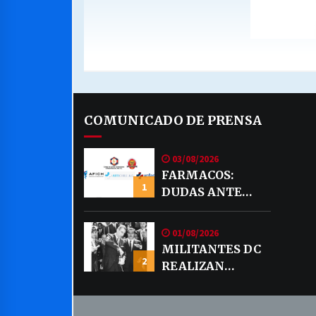
COMUNICADO DE PRENSA
03/08/2026
FARMACOS:
1
DUDAS ANTE
EVENTUAL
VENTA DE
01/08/2026
MEDICAMENTOS
MILITANTES DC
POR MERCADO
2
REALIZAN
LIBRE
DECLARACION
PUBLICA SOBRE