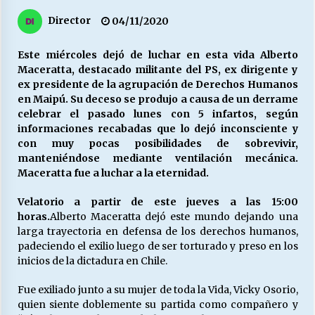
27/07/2026
Director
04/11/2020
MUNICIPALIDAD, TRABAJADORES, CLIMA
LABORAL:
Este miércoles dejó de luchar en esta vida Alberto
13/07/2026
Maceratta, destacado militante del PS, ex dirigente y
ex presidente de la agrupación de Derechos Humanos
en Maipú. Su deceso se produjo a causa de un derrame
Escuela hospitalaria El Carmen de Maipu.
celebrar el pasado lunes con 5 infartos, según
25/06/2026
informaciones recabadas que lo dejó inconsciente y
con muy pocas posibilidades de sobrevivir,
manteniéndose mediante ventilación mecánica.
¿Qué habrían dicho?
Maceratta fue a luchar a la eternidad.
23/06/2026
Velatorio a partir de este jueves a las 15:00
horas.
Alberto Maceratta dejó este mundo dejando una
larga trayectoria en defensa de los derechos humanos,
VOLVER A SER ALTERNATIVA
padeciendo el exilio luego de ser torturado y preso en los
16/06/2026
inicios de la dictadura en Chile.
Fue exiliado junto a su mujer de toda la Vida, Vicky Osorio,
MUNICIPALIDADES, HONORARIOS, DESPIDOS
quien siente doblemente su partida como compañero y
28/05/2026