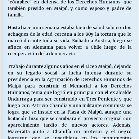
“cómplice” en defensa de los Derechos Humanos, que
también presido en Maipú, y como esposo y padre de
familia.
Releyendo la Rerum Novarum a 135 años. “La
cuestión social hoy”.
Hasta hace una semana estaba bien de salud solo con los
16/05/2026
achaques de la edad cercana a los 80y la tortura que lo
marcó durante toda su vida. Exiliado a Austria, luego se
afinca en Alemania para volver a Chile luego de la
S.O.S. a los ricos, Save Our Souls (Salvar
Nuestras Almas)
recuperación de la democracia.
30/04/2026
Trabajo durante algunos años en el Liceo Maipú, dejando
en su legado social la lucha intensa durante su
¿Asesores con doble sueldo?
presidencia en la Agrupación de Derechos Humanos de
18/04/2026
Maipú para construir el Memorial a los Derechos
Humanos, tema que logró en principio con el ex alcalde
Undurraga para ser construido en Tres Poniente y que
Chile y sus segmentos de la riqueza
luego con Patricio Chandía y una militante comunista se
06/04/2026
logra que se instale en la Plaza de Maipú, aunque una
licitación hizo que se cambiara el proyecto original con
aparecimiento tardío de nuevos actores. Además,
Maceratta junto a Chandía un profesor y el negro
lograron que se inscribiera en los monumentos