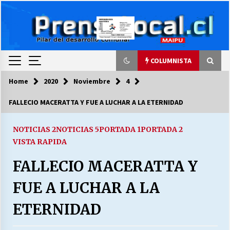
Skip
to
content
COLUMNISTA
Home
2020
Noviembre
4
COLUMNISTA
FALLECIO MACERATTA Y FUE A LUCHAR A LA ETERNIDAD
Ya se ordenaron las cuentas de luz… ¿Y
cuándo van a bajar?
NOTICIAS 2
NOTICIAS 5
PORTADA 1
PORTADA 2
03/08/2026
VISTA RAPIDA
FALLECIO MACERATTA Y
LA DC POR SIEMPRE.RECORDANDO 69 AÑOS DE
HISTORIA
FUE A LUCHAR A LA
28/07/2026
ETERNIDAD
“ORGULLOSOS DE SER DC” SALUDA EL
CUMPLEAÑOS 69