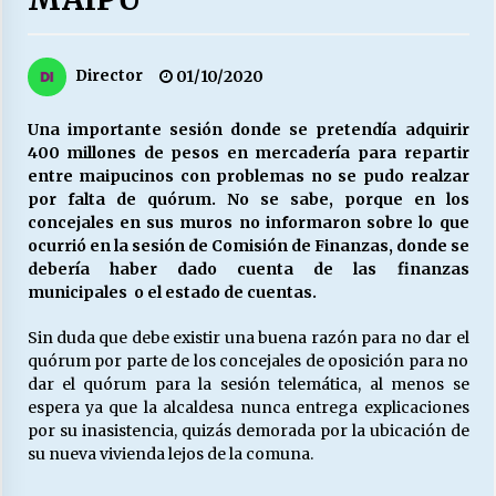
27/07/2026
MUNICIPALIDAD, TRABAJADORES, CLIMA
Director
01/10/2020
LABORAL:
13/07/2026
Una importante sesión donde se pretendía adquirir
400 millones de pesos en mercadería para repartir
Escuela hospitalaria El Carmen de Maipu.
entre maipucinos con problemas no se pudo realzar
25/06/2026
por falta de quórum. No se sabe, porque en los
concejales en sus muros no informaron sobre lo que
ocurrió en la sesión de Comisión de Finanzas, donde se
¿Qué habrían dicho?
debería haber dado cuenta de las finanzas
23/06/2026
municipales o el estado de cuentas.
Sin duda que debe existir una buena razón para no dar el
quórum por parte de los concejales de oposición para no
VOLVER A SER ALTERNATIVA
dar el quórum para la sesión telemática, al menos se
16/06/2026
espera ya que la alcaldesa nunca entrega explicaciones
por su inasistencia, quizás demorada por la ubicación de
su nueva vivienda lejos de la comuna.
MUNICIPALIDADES, HONORARIOS, DESPIDOS
28/05/2026