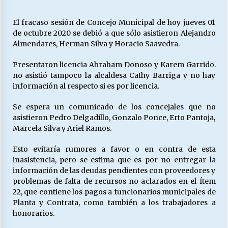
El fracaso sesión de Concejo Municipal de hoy jueves 01
Releyendo la Rerum Novarum a 135 años. “La
de octubre 2020 se debió a que sólo asistieron Alejandro
cuestión social hoy”.
Almendares, Herman Silva y Horacio Saavedra.
16/05/2026
Presentaron licencia Abraham Donoso y Karem Garrido.
no asistió tampoco la alcaldesa Cathy Barriga y no hay
S.O.S. a los ricos, Save Our Souls (Salvar
información al respecto si es por licencia.
Nuestras Almas)
30/04/2026
Se espera un comunicado de los concejales que no
asistieron Pedro Delgadillo, Gonzalo Ponce, Erto Pantoja,
¿Asesores con doble sueldo?
Marcela Silva y Ariel Ramos.
18/04/2026
Esto evitaría rumores a favor o en contra de esta
inasistencia, pero se estima que es por no entregar la
información de las deudas pendientes con proveedores y
Chile y sus segmentos de la riqueza
problemas de falta de recursos no aclarados en el Ítem
06/04/2026
22, que contiene los pagos a funcionarios municipales de
Planta y Contrata, como también a los trabajadores a
honorarios.