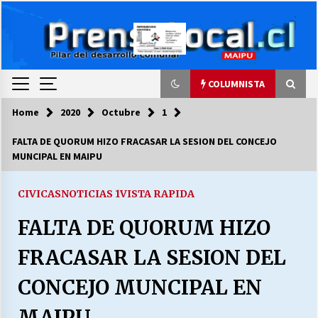
Skip
to
content
COLUMNISTA
Home
2020
Octubre
1
COLUMNISTA
FALTA DE QUORUM HIZO FRACASAR LA SESION DEL CONCEJO
MUNCIPAL EN MAIPU
Ya se ordenaron las cuentas de luz… ¿Y
cuándo van a bajar?
03/08/2026
CIVICAS
NOTICIAS 1
VISTA RAPIDA
FALTA DE QUORUM HIZO
LA DC POR SIEMPRE.RECORDANDO 69 AÑOS DE
HISTORIA
FRACASAR LA SESION DEL
28/07/2026
CONCEJO MUNCIPAL EN
“ORGULLOSOS DE SER DC” SALUDA EL
CUMPLEAÑOS 69
MAIPU