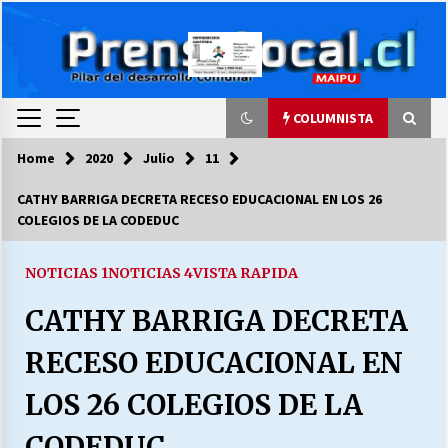
Skip
to
content
COLUMNISTA
Home
2020
Julio
11
COLUMNISTA
CATHY BARRIGA DECRETA RECESO EDUCACIONAL EN LOS 26
COLEGIOS DE LA CODEDUC
Ya se ordenaron las cuentas de luz… ¿Y
cuándo van a bajar?
03/08/2026
NOTICIAS 1
NOTICIAS 4
VISTA RAPIDA
CATHY BARRIGA DECRETA
LA DC POR SIEMPRE.RECORDANDO 69 AÑOS DE
HISTORIA
RECESO EDUCACIONAL EN
28/07/2026
LOS 26 COLEGIOS DE LA
“ORGULLOSOS DE SER DC” SALUDA EL
CUMPLEAÑOS 69
CODEDUC