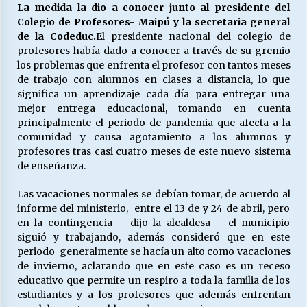
La medida la dio a conocer junto al presidente del
Colegio de Profesores- Maipú y la secretaria general
de la Codeduc.
El presidente nacional del colegio de
Releyendo la Rerum Novarum a 135 años. “La
profesores había dado a conocer a través de su gremio
cuestión social hoy”.
los problemas que enfrenta el profesor con tantos meses
16/05/2026
de trabajo con alumnos en clases a distancia, lo que
significa un aprendizaje cada día para entregar una
S.O.S. a los ricos, Save Our Souls (Salvar
mejor entrega educacional, tomando en cuenta
Nuestras Almas)
principalmente el periodo de pandemia que afecta a la
30/04/2026
comunidad y causa agotamiento a los alumnos y
profesores tras casi cuatro meses de este nuevo sistema
de enseñanza.
¿Asesores con doble sueldo?
18/04/2026
Las vacaciones normales se debían tomar, de acuerdo al
informe del ministerio, entre el 13 de y 24 de abril, pero
en la contingencia – dijo la alcaldesa – el municipio
Chile y sus segmentos de la riqueza
siguió y trabajando, además consideró que en este
06/04/2026
periodo generalmente se hacía un alto como vacaciones
de invierno, aclarando que en este caso es un receso
educativo que permite un respiro a toda la familia de los
estudiantes y a los profesores que además enfrentan