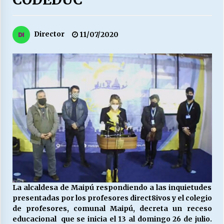
27/07/2026
MUNICIPALIDAD, TRABAJADORES, CLIMA
Director
11/07/2020
LABORAL:
13/07/2026
Escuela hospitalaria El Carmen de Maipu.
25/06/2026
¿Qué habrían dicho?
23/06/2026
VOLVER A SER ALTERNATIVA
16/06/2026
La alcaldesa de Maipú respondiendo a las inquietudes
presentadas por los profesores direct8ivos y el colegio
de profesores, comunal Maipú, decreta un receso
MUNICIPALIDADES, HONORARIOS, DESPIDOS
educacional que se inicia el 13 al domingo 26 de julio.
28/05/2026