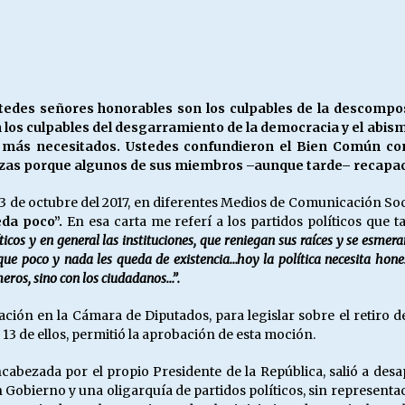
Escuela hospitalaria El Carmen de
Maipu.
25/06/2026
MUNICIPALIDADES, HONORARIOS,
tedes señores honorables son los culpables de la descomposic
DESPIDOS
 los culpables del desgarramiento de la democracia y el abism
28/05/2026
 más necesitados. Ustedes confundieron el Bien Común con
zas porque algunos de sus miembros –aunque tarde– recapacit
¿Asesores con doble sueldo?
03 de octubre del 2017, en diferentes Medios de Comunicación Soci
18/04/2026
da poco”.
En esa carta me referí a los partidos políticos que 
ticos y en general las instituciones, que reniegan sus raíces y se esmer
que poco y nada les queda de existencia…hoy la política necesita hones
eros, sino con los ciudadanos…”.
obación en la Cámara de Diputados, para legislar sobre el retiro
13 de ellos, permitió la aprobación de esta moción.
abezada por el propio Presidente de la República, salió a desapr
n Gobierno y una oligarquía de partidos políticos, sin representac