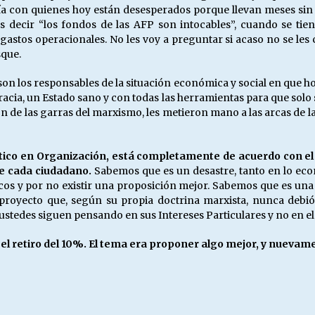
a con quienes hoy están desesperados porque llevan meses sin tr
 es decir “los fondos de las AFP son intocables”, cuando se t
astos operacionales. No les voy a preguntar si acaso no se les 
sque.
 son los responsables de la situación económica y social en que h
cia, un Estado sano y con todas las herramientas para que solo
n de las garras del marxismo, les metieron mano a las arcas de la
ítico en Organización, está completamente de acuerdo con el 
de cada ciudadano.
Sabemos que es un desastre, tanto en lo eco
cos y por no existir una proposición mejor. Sabemos que es una 
 proyecto que, según su propia doctrina marxista, nunca debió
stedes siguen pensando en sus Intereses Particulares y no en el
el retiro del 10%. El tema era proponer algo mejor, y nuevame