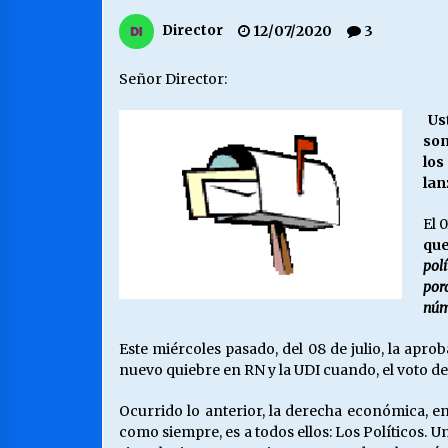
MUNICIPALIDAD, TRABAJADORES,
Director
12/07/2020
3
CLIMA LABORAL:
13/07/2026
Señor Director:
VOLVER A SER ALTERNATIVA
Us
16/06/2026
son
los
lan
S.O.S. a los ricos, Save Our Souls
(Salvar Nuestras Almas)
El 
30/04/2026
que
polí
por
núm
Este miércoles pasado, del 08 de julio, la apr
nuevo quiebre en RN y la UDI cuando, el voto de 
Ocurrido lo anterior, la derecha económica, enc
como siempre, es a todos ellos: Los Políticos. U