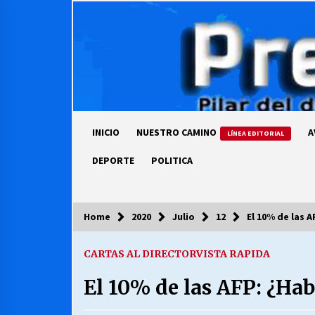
Skip
to
content
INICIO
NUESTRO CAMINO
A
LÍNEA EDITORIAL
DEPORTE
POLITICA
Home
2020
Julio
12
El 10% de las 
COLUMNISTA
CARTAS AL DIRECTOR
VISTA RAPIDA
Ya se ordenaron las cuentas de
luz… ¿Y cuándo van a bajar?
El 10% de las AFP: ¿Hab
03/08/2026