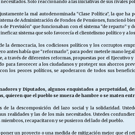
ecesitados. Solo reaccionando a las iniciativas de sus rivales pol
 justamente la mal autodenominada “Clase Política”, la que ha 
l sistema de Administración de Fondos de Pensiones, funcionó bie
as de Previsión” que funcionaban con el sistema “de reparto” y 
neficaz sistema que solo favorecía el clientelismo político y a 
e la democracia, los codiciosos políticos y los corruptos emp
ero antes había que “reformarlo”, para poder meterle mano legal
te, a través de diferentes reformas, propuestas por el Ejecutivo
ido para favorecer a los ciudadanos y proteger sus ahorros prev
on los peores políticos, se apoderaron de todos sus beneficios
dores y Diputados, algunos enquistados a perpetuidad, despu
otas, quieren que el pueblo se muera de hambre o se maten ent
 de la descomposición del lazo social y la solidaridad. Usted
us realidades y las de los más necesitados. Ustedes confundier
miembros, recapacitaron y se pusieron del lado del pueblo.
oponer un proyecto o una medida de mitigación mejor que el reti