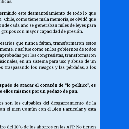
íticos.
permitido este desmantelamiento de todo lo que
n. Chile, como tiene mala memoria, se olvidó que
donde cada año se generaban miles de leyes para
los grupos con mayor capacidad de presión.
resarios que nunca faltan, transformaron estos
mente. Y así fue como en los gobiernos de todos
 y aprobadas por los congresistas, transformaron
isionales, en un sistema para uso y abuso de un
 traspasando los riesgos y las pérdidas, a los
és de atacar el corazón de “lo político”, es
re ellos mismos por un pedazo de pan.
es son los culpables del desgarramiento de la
on el Bien Común con el Bien Particular y esta
ro del 10% de los ahorros en las AFP. No tienen