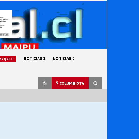
NOTICIAS 1
NOTICIAS 2
AS QUE +
COLUMNISTA
“ORGULLOSOS DE SER DC” SALUDA
EL CUMPLEAÑOS 69
27/07/2026