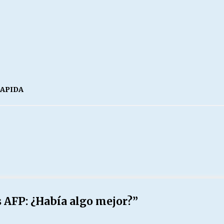
RAPIDA
s AFP: ¿Había algo mejor?
”