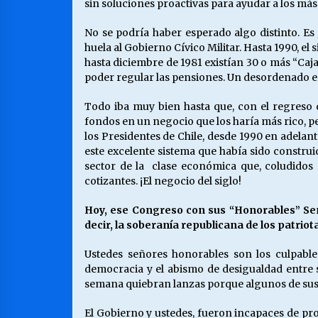
sin soluciones proactivas para ayudar a los más n
No se podría haber esperado algo distinto. Es
huela al Gobierno Cívico Militar. Hasta 1990, e
hasta diciembre de 1981 existían 30 o más “Caj
poder regular las pensiones. Un desordenado e i
Todo iba muy bien hasta que, con el regreso d
fondos en un negocio que los haría más rico, p
los Presidentes de Chile, desde 1990 en adelan
este excelente sistema que había sido constru
sector de la clase económica que, coludidos c
cotizantes. ¡El negocio del siglo!
Hoy, ese Congreso con sus “Honorables” Sena
decir, la soberanía republicana de los patri
Ustedes señores honorables son los culpables
democracia y el abismo de desigualdad entre s
semana quiebran lanzas porque algunos de sus 
El Gobierno y ustedes, fueron incapaces de pr