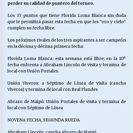
perder su calidad de puntero del torneo.
Los 37 puntos que tiene Florida Loma Blanca sin duda
Releyendo la Rerum Novarum a 135 años. “La
que le permitirá pasar esta fecha en que los “oro y cielo”
cuestión social hoy”.
cumplen su fecha libre.
16/05/2026
Los próximos rivales de los tres aspirantes a ser campeón
S.O.S. a los ricos, Save Our Souls (Salvar
en la décima y décima primera fecha:
Nuestras Almas)
30/04/2026
Florida Loma Blanca: esta semana está libre; en la 10ª
fecha enfrenta a Abraham Lincoln de visita y termina de
local con Unión Portales.
¿Asesores con doble sueldo?
18/04/2026
Unión Viveros: a Séptimo de Línea de visita (cancha
Viveros) y termina de local con Real Flandes
Chile y sus segmentos de la riqueza
Abrazo de Maipú: Unión Portales de visita y termina de
06/04/2026
local con Séptimo de Línea
NOVENA FECHA, SEGUNDA RUEDA
Abraham Lincoln, cancha Abrazo de Maipú