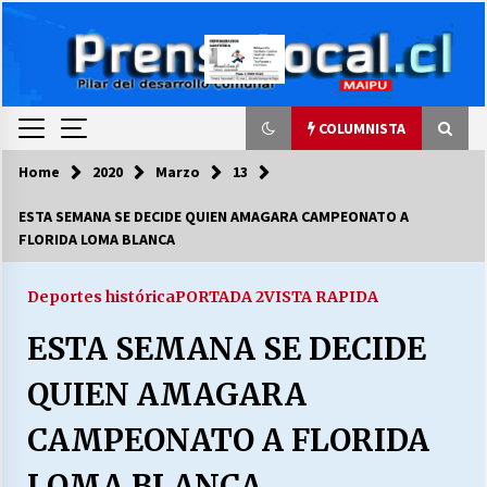
Skip
to
content
COLUMNISTA
Home
2020
Marzo
13
COLUMNISTA
ESTA SEMANA SE DECIDE QUIEN AMAGARA CAMPEONATO A
FLORIDA LOMA BLANCA
Ya se ordenaron las cuentas de luz… ¿Y
cuándo van a bajar?
03/08/2026
Deportes histórica
PORTADA 2
VISTA RAPIDA
ESTA SEMANA SE DECIDE
LA DC POR SIEMPRE.RECORDANDO 69 AÑOS DE
HISTORIA
QUIEN AMAGARA
28/07/2026
CAMPEONATO A FLORIDA
“ORGULLOSOS DE SER DC” SALUDA EL
CUMPLEAÑOS 69
LOMA BLANCA