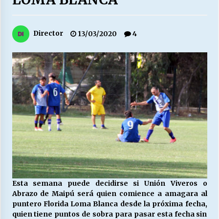
27/07/2026
MUNICIPALIDAD, TRABAJADORES, CLIMA
Director
13/03/2020
4
LABORAL:
13/07/2026
Escuela hospitalaria El Carmen de Maipu.
25/06/2026
¿Qué habrían dicho?
23/06/2026
VOLVER A SER ALTERNATIVA
16/06/2026
Esta semana puede decidirse si Unión Viveros o
Abrazo de Maipú será quien comience a amagara al
puntero Florida Loma Blanca desde la próxima fecha,
MUNICIPALIDADES, HONORARIOS, DESPIDOS
quien tiene puntos de sobra para pasar esta fecha sin
28/05/2026