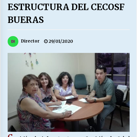
27/07/2026
ESTRUCTURA DEL CECOSF
BUERAS
MUNICIPALIDAD, TRABAJADORES, CLIMA
LABORAL:
13/07/2026
Director
29/01/2020
Escuela hospitalaria El Carmen de Maipu.
25/06/2026
¿Qué habrían dicho?
23/06/2026
VOLVER A SER ALTERNATIVA
16/06/2026
MUNICIPALIDADES, HONORARIOS, DESPIDOS
28/05/2026