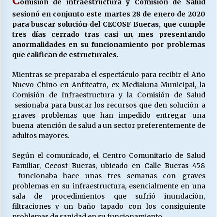
C
omisión de infraestructura y Comisión de Salud
sesionó en conjunto este martes 28 de enero de 2020
para buscar solución del CECOSF Bueras, que cumple
Releyendo la Rerum Novarum a 135 años. “La
tres días cerrado tras casi un mes presentando
cuestión social hoy”.
anormalidades en su funcionamiento por problemas
16/05/2026
que califican de estructurales.
Mientras se preparaba el espectáculo para recibir el Año
S.O.S. a los ricos, Save Our Souls (Salvar
Nuestras Almas)
Nuevo Chino en Anfiteatro, ex Medialuna Municipal, la
30/04/2026
Comisión de Infraestructura y la Comisión de Salud
sesionaba para buscar los recursos que den solución a
graves problemas que han impedido entregar una
¿Asesores con doble sueldo?
buena atención de salud a un sector preferentemente de
18/04/2026
adultos mayores.
Según el comunicado, el Centro Comunitario de Salud
Chile y sus segmentos de la riqueza
Familiar, Cecosf Bueras, ubicado en Calle Bueras 458
06/04/2026
funcionaba hace unas tres semanas con graves
problemas en su infraestructura, esencialmente en una
sala de procedimientos que sufrió inundación,
filtraciones y un baño tapado con los consiguiente
problemas de sanidad en su funcionamiento.