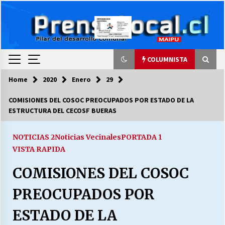
Skip
to
content
COLUMNISTA
Home
2020
Enero
29
COLUMNISTA
COMISIONES DEL COSOC PREOCUPADOS POR ESTADO DE LA
ESTRUCTURA DEL CECOSF BUERAS
Ya se ordenaron las cuentas de luz… ¿Y
cuándo van a bajar?
03/08/2026
NOTICIAS 2
Noticias Vecinales
PORTADA 1
VISTA RAPIDA
LA DC POR SIEMPRE.RECORDANDO 69 AÑOS DE
COMISIONES DEL COSOC
HISTORIA
28/07/2026
PREOCUPADOS POR
“ORGULLOSOS DE SER DC” SALUDA EL
ESTADO DE LA
CUMPLEAÑOS 69