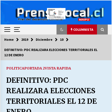
Skip
to
content
COLUMNISTA
Home
2019
Diciembre
10
COLUMNISTA
DEFINITIVO: PDC REALIZARA ELECCIONES TERRITORIALES EL
12 DE ENERO
Ya se ordenaron las cuentas de luz… ¿Y
cuándo van a bajar?
03/08/2026
POLITICA
PORTADA 2
VISTA RAPIDA
DEFINITIVO: PDC
LA DC POR SIEMPRE.RECORDANDO 69 AÑOS DE
HISTORIA
REALIZARA ELECCIONES
28/07/2026
TERRITORIALES EL 12 DE
“ORGULLOSOS DE SER DC” SALUDA EL
CUMPLEAÑOS 69
ENERO