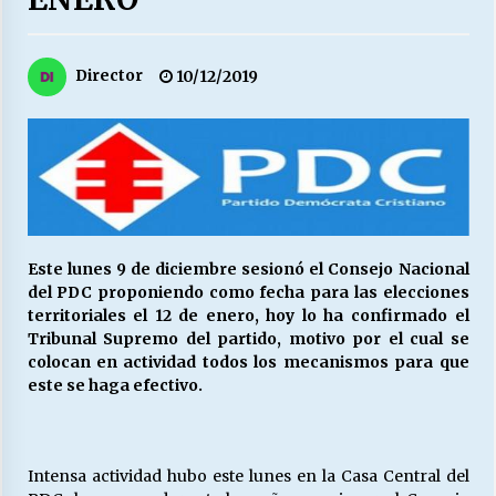
27/07/2026
MUNICIPALIDAD, TRABAJADORES, CLIMA
Director
10/12/2019
LABORAL:
13/07/2026
Escuela hospitalaria El Carmen de Maipu.
25/06/2026
¿Qué habrían dicho?
Este lunes 9 de diciembre sesionó el Consejo Nacional
23/06/2026
del PDC proponiendo como fecha para las elecciones
territoriales el 12 de enero, hoy lo ha confirmado el
Tribunal Supremo del partido, motivo por el cual se
colocan en actividad todos los mecanismos para que
VOLVER A SER ALTERNATIVA
este se haga efectivo.
16/06/2026
MUNICIPALIDADES, HONORARIOS, DESPIDOS
Intensa actividad hubo este lunes en la Casa Central del
28/05/2026