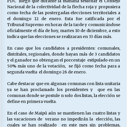
PDC luego que durante la mañana sesionar el Consejo
Nacional de la colectividad de la flecha roja y propusiera
como fecha de las postergadas elecciones territoriales a
Releyendo la Rerum Novarum a 135 años. “La
el domingo 12 de enero. Esta fue ratificada por el
cuestión social hoy”.
Tribunal Supremo en horas de la tarde y comunicándose
16/05/2026
oficialmente el día de hoy, martes 10 de diciembre, a esto
indica que las elecciones se realizaran en 33 días más.
S.O.S. a los ricos, Save Our Souls (Salvar
En caso que los candidatos a presidentes: comunales,
Nuestras Almas)
distritales, regionales, donde hayan más de 3 candidatos
30/04/2026
y el ganador no obtengan el porcentaje estipulado en un
50% más uno de la votación, se fijó como fecha para a
¿Asesores con doble sueldo?
segunda vuelta el domingo 26 de enero.
18/04/2026
Cabe destacar que en algunas comunas con lista unitaria
ya se han proclamado los presidentes y que en las
Chile y sus segmentos de la riqueza
comunas donde se postule n solo dos listas, la elección se
06/04/2026
define en primera vuelta.
En el caso de Maipú aún se mantienen las cuatro listas y
las vacaciones de verano no impedirán la elección, las
cuales se han realizado en este mes sin problemas,