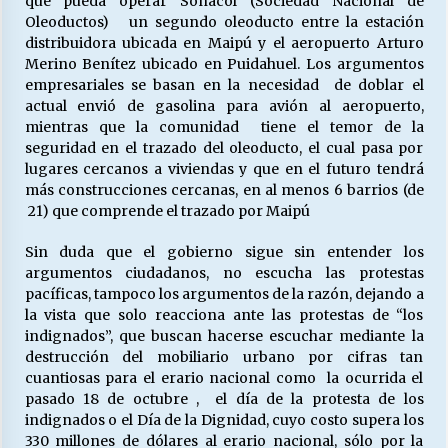
que pueda operar Sonacol (Sociedad Nacional de
Oleoductos) un segundo oleoducto entre la estación
distribuidora ubicada en Maipú y el aeropuerto Arturo
Merino Benítez ubicado en Puidahuel. Los argumentos
Releyendo la Rerum Novarum a 135 años. “La
cuestión social hoy”.
empresariales se basan en la necesidad de doblar el
16/05/2026
actual envió de gasolina para avión al aeropuerto,
mientras que la comunidad tiene el temor de la
seguridad en el trazado del oleoducto, el cual pasa por
S.O.S. a los ricos, Save Our Souls (Salvar
lugares cercanos a viviendas y que en el futuro tendrá
Nuestras Almas)
más construcciones cercanas, en al menos 6 barrios (de
30/04/2026
21) que comprende el trazado por Maipú
¿Asesores con doble sueldo?
Sin duda que el gobierno sigue sin entender los
18/04/2026
argumentos ciudadanos, no escucha las protestas
pacíficas, tampoco los argumentos de la razón, dejando a
la vista que solo reacciona ante las protestas de “los
indignados”, que buscan hacerse escuchar mediante la
Chile y sus segmentos de la riqueza
destrucción del mobiliario urbano por cifras tan
06/04/2026
cuantiosas para el erario nacional como la ocurrida el
pasado 18 de octubre , el día de la protesta de los
indignados o el Día de la Dignidad, cuyo costo supera los
330 millones de dólares al erario nacional, sólo por la