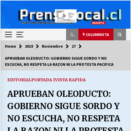
Skip
to
content
COLUMNISTA
Home
2019
Noviembre
27
COLUMNISTA
APRUEBAN OLEODUCTO: GOBIERNO SIGUE SORDO Y NO
ESCUCHA, NO RESPETA LA RAZON NI LA PROTESTA PACIFICA
Ya se ordenaron las cuentas de luz… ¿Y
cuándo van a bajar?
03/08/2026
EDITORIAL
PORTADA 1
VISTA RAPIDA
APRUEBAN OLEODUCTO:
LA DC POR SIEMPRE.RECORDANDO 69 AÑOS DE
HISTORIA
GOBIERNO SIGUE SORDO Y
28/07/2026
NO ESCUCHA, NO RESPETA
“ORGULLOSOS DE SER DC” SALUDA EL
CUMPLEAÑOS 69
LA RAZON NI LA PROTESTA