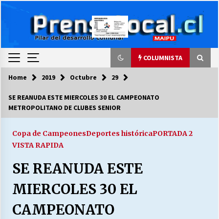
Skip
to
content
COLUMNISTA
Home
2019
Octubre
29
COLUMNISTA
SE REANUDA ESTE MIERCOLES 30 EL CAMPEONATO
METROPOLITANO DE CLUBES SENIOR
Ya se ordenaron las cuentas de luz… ¿Y
cuándo van a bajar?
03/08/2026
Copa de Campeones
Deportes histórica
PORTADA 2
VISTA RAPIDA
LA DC POR SIEMPRE.RECORDANDO 69 AÑOS DE
SE REANUDA ESTE
HISTORIA
28/07/2026
MIERCOLES 30 EL
“ORGULLOSOS DE SER DC” SALUDA EL
CAMPEONATO
CUMPLEAÑOS 69