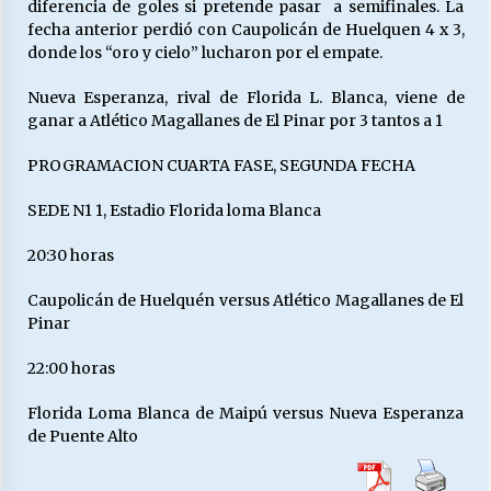
diferencia de goles si pretende pasar a semifinales. La
fecha anterior perdió con Caupolicán de Huelquen 4 x 3,
donde los “oro y cielo” lucharon por el empate.
Releyendo la Rerum Novarum a 135 años. “La
cuestión social hoy”.
Nueva Esperanza, rival de Florida L. Blanca, viene de
16/05/2026
ganar a Atlético Magallanes de El Pinar por 3 tantos a 1
PROGRAMACION CUARTA FASE, SEGUNDA FECHA
S.O.S. a los ricos, Save Our Souls (Salvar
Nuestras Almas)
SEDE N1 1, Estadio Florida loma Blanca
30/04/2026
20:30 horas
¿Asesores con doble sueldo?
18/04/2026
Caupolicán de Huelquén versus Atlético Magallanes de El
Pinar
22:00 horas
Chile y sus segmentos de la riqueza
06/04/2026
Florida Loma Blanca de Maipú versus Nueva Esperanza
de Puente Alto