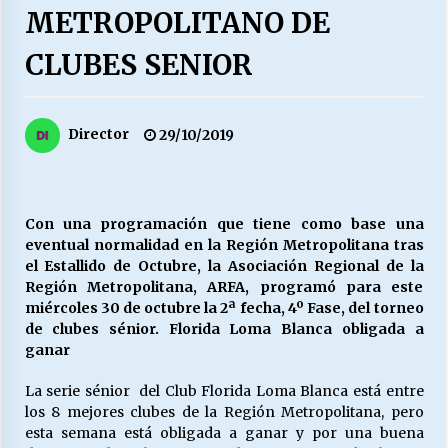
27/07/2026
METROPOLITANO DE
CLUBES SENIOR
MUNICIPALIDAD, TRABAJADORES, CLIMA
LABORAL:
13/07/2026
Director
29/10/2019
Escuela hospitalaria El Carmen de Maipu.
25/06/2026
Con una programación que tiene como base una
¿Qué habrían dicho?
eventual normalidad en la Región Metropolitana tras
23/06/2026
el Estallido de Octubre, la Asociación Regional de la
Región Metropolitana, ARFA, programó para este
miércoles 30 de octubre la 2ª fecha, 4º Fase, del torneo
de clubes sénior. Florida Loma Blanca obligada a
VOLVER A SER ALTERNATIVA
ganar
16/06/2026
La serie sénior del Club Florida Loma Blanca está entre
los 8 mejores clubes de la Región Metropolitana, pero
MUNICIPALIDADES, HONORARIOS, DESPIDOS
esta semana está obligada a ganar y por una buena
28/05/2026