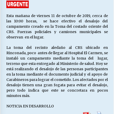
27/07/2026
MUNICIPALIDAD, TRABAJADORES, CLIMA
Esta mañana de viernes 11 de octubre de 2019, cerca de
LABORAL:
las 10:00 horas, se hace efectivo el desalojo del
13/07/2026
campamento creado en la Toma del costado oriente del
CRS. Fuerzas policiales y camiones municipales se
observan en el lugar.
Escuela hospitalaria El Carmen de Maipu.
25/06/2026
La toma del recinto aledaño al CRS ubicado en
Rinconada, poco antes de llegar al Hospital El Carmen, se
instaló un campamento mediante la toma del lugar,
¿Qué habrían dicho?
terreno que esta entregado al Ministerio de salud. Hoy se
23/06/2026
está realizando el desalojo de las personas participantes
en la toma mediante el documento judicial y el apoyo de
Carabineros para lograr el cometido. Los afectados por el
VOLVER A SER ALTERNATIVA
desalojo tienen una gran fogata para evitar el desalojo,
16/06/2026
pero todo indica que este se concretara en pocos
minutos más.
NOTICIA EN DESARROLLO
MUNICIPALIDADES, HONORARIOS, DESPIDOS
28/05/2026