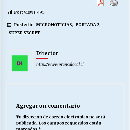
Post Views:
495
Releyendo la Rerum Novarum a 135 años. “La
cuestión social hoy”.
Posted in
MICRONOTICIAS
,
PORTADA 2
,
16/05/2026
SUPER SECRET
S.O.S. a los ricos, Save Our Souls (Salvar
Nuestras Almas)
Director
30/04/2026
http://www.prensalocal.cl
¿Asesores con doble sueldo?
18/04/2026
Chile y sus segmentos de la riqueza
06/04/2026
Agregar un comentario
Tu dirección de correo electrónico no será
publicada.
Los campos requeridos están
marcados
*