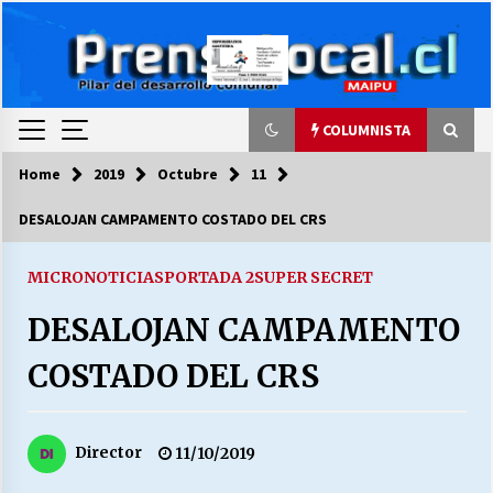
Skip
to
content
COLUMNISTA
Home
2019
Octubre
11
COLUMNISTA
DESALOJAN CAMPAMENTO COSTADO DEL CRS
Ya se ordenaron las cuentas de luz… ¿Y
cuándo van a bajar?
MICRONOTICIAS
PORTADA 2
SUPER SECRET
03/08/2026
DESALOJAN CAMPAMENTO
LA DC POR SIEMPRE.RECORDANDO 69 AÑOS DE
COSTADO DEL CRS
HISTORIA
28/07/2026
Director
11/10/2019
“ORGULLOSOS DE SER DC” SALUDA EL
CUMPLEAÑOS 69