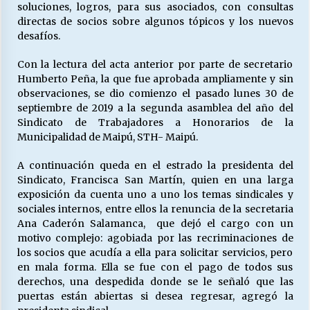
soluciones, logros, para sus asociados, con consultas
directas de socios sobre algunos tópicos y los nuevos
desafíos.
Releyendo la Rerum Novarum a 135 años. “La
cuestión social hoy”.
Con la lectura del acta anterior por parte de secretario
16/05/2026
Humberto Peña, la que fue aprobada ampliamente y sin
observaciones, se dio comienzo el pasado lunes 30 de
S.O.S. a los ricos, Save Our Souls (Salvar
septiembre de 2019 a la segunda asamblea del año del
Nuestras Almas)
Sindicato de Trabajadores a Honorarios de la
30/04/2026
Municipalidad de Maipú, STH- Maipú.
A continuación queda en el estrado la presidenta del
¿Asesores con doble sueldo?
Sindicato, Francisca San Martín, quien en una larga
18/04/2026
exposición da cuenta uno a uno los temas sindicales y
sociales internos, entre ellos la renuncia de la secretaria
Ana Caderón Salamanca, que dejó el cargo con un
Chile y sus segmentos de la riqueza
motivo complejo: agobiada por las recriminaciones de
06/04/2026
los socios que acudía a ella para solicitar servicios, pero
en mala forma. Ella se fue con el pago de todos sus
derechos, una despedida donde se le señaló que las
puertas están abiertas si desea regresar, agregó la