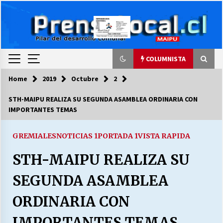
Skip
to
content
COLUMNISTA
Home
2019
Octubre
2
COLUMNISTA
STH-MAIPU REALIZA SU SEGUNDA ASAMBLEA ORDINARIA CON
IMPORTANTES TEMAS
Ya se ordenaron las cuentas de luz… ¿Y
cuándo van a bajar?
03/08/2026
GREMIALES
NOTICIAS 1
PORTADA 1
VISTA RAPIDA
STH-MAIPU REALIZA SU
LA DC POR SIEMPRE.RECORDANDO 69 AÑOS DE
HISTORIA
SEGUNDA ASAMBLEA
28/07/2026
ORDINARIA CON
“ORGULLOSOS DE SER DC” SALUDA EL
CUMPLEAÑOS 69
IMPORTANTES TEMAS