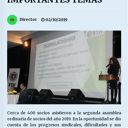
27/07/2026
MUNICIPALIDAD, TRABAJADORES, CLIMA
Director
02/10/2019
LABORAL:
13/07/2026
Escuela hospitalaria El Carmen de Maipu.
25/06/2026
¿Qué habrían dicho?
23/06/2026
VOLVER A SER ALTERNATIVA
16/06/2026
Cerca de 400 socios asistieron a la segunda asamblea
ordinaria de socios del año 2019. En la oportunidad se dio
MUNICIPALIDADES, HONORARIOS, DESPIDOS
cuenta de los progresos sindicales, dificultades y sus
28/05/2026