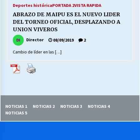
27/07/2026
Deportes histórica
PORTADA 2
VISTA RAPIDA
ABRAZO DE MAIPU ES EL NUEVO LIDER
MUNICIPALIDAD, TRABAJADORES, CLIMA
DEL TORNEO OFICIAL, DESPLAZANDO A
LABORAL:
UNION VIVEROS
13/07/2026
Director
08/09/2019
2
Escuela hospitalaria El Carmen de Maipu.
Cambio de líder en las […]
25/06/2026
¿Qué habrían dicho?
23/06/2026
VOLVER A SER ALTERNATIVA
NOTICIAS 1
NOTICIAS 2
NOTICIAS 3
NOTICIAS 4
16/06/2026
NOTICIAS 5
MUNICIPALIDADES, HONORARIOS, DESPIDOS
28/05/2026