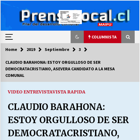
Skip
to
content
COLUMNISTA
Home
2019
Septiembre
3
COLUMNISTA
CLAUDIO BARAHONA: ESTOY ORGULLOSO DE SER
DEMOCRATACRISTIANO, ASEVERA CANDIDATO A LA MESA
Ya se ordenaron las cuentas de luz… ¿Y
COMUNAL
cuándo van a bajar?
03/08/2026
VIDEO ENTREVISTA
VISTA RAPIDA
LA DC POR SIEMPRE.RECORDANDO 69 AÑOS DE
CLAUDIO BARAHONA:
HISTORIA
28/07/2026
ESTOY ORGULLOSO DE SER
“ORGULLOSOS DE SER DC” SALUDA EL
DEMOCRATACRISTIANO,
CUMPLEAÑOS 69