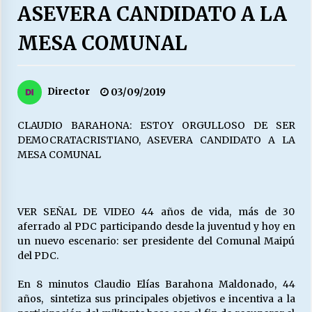
27/07/2026
ASEVERA CANDIDATO A LA
MESA COMUNAL
MUNICIPALIDAD, TRABAJADORES, CLIMA
LABORAL:
13/07/2026
Director
03/09/2019
Escuela hospitalaria El Carmen de Maipu.
25/06/2026
CLAUDIO BARAHONA: ESTOY ORGULLOSO DE SER
DEMOCRATACRISTIANO, ASEVERA CANDIDATO A LA
MESA COMUNAL
¿Qué habrían dicho?
23/06/2026
VER SEÑAL DE VIDEO 44 años de vida, más de 30
aferrado al PDC participando desde la juventud y hoy en
VOLVER A SER ALTERNATIVA
un nuevo escenario: ser presidente del Comunal Maipú
16/06/2026
del PDC.
En 8 minutos Claudio Elías Barahona Maldonado, 44
MUNICIPALIDADES, HONORARIOS, DESPIDOS
años, sintetiza sus principales objetivos e incentiva a la
28/05/2026