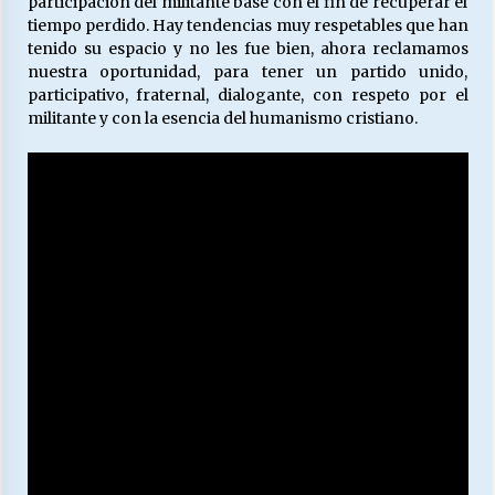
participación del militante base con el fin de recuperar el
tiempo perdido. Hay tendencias muy respetables que han
tenido su espacio y no les fue bien, ahora reclamamos
Releyendo la Rerum Novarum a 135 años. “La
nuestra oportunidad, para tener un partido unido,
cuestión social hoy”.
participativo, fraternal, dialogante, con respeto por el
16/05/2026
militante y con la esencia del humanismo cristiano.
S.O.S. a los ricos, Save Our Souls (Salvar
Nuestras Almas)
30/04/2026
¿Asesores con doble sueldo?
18/04/2026
Chile y sus segmentos de la riqueza
06/04/2026