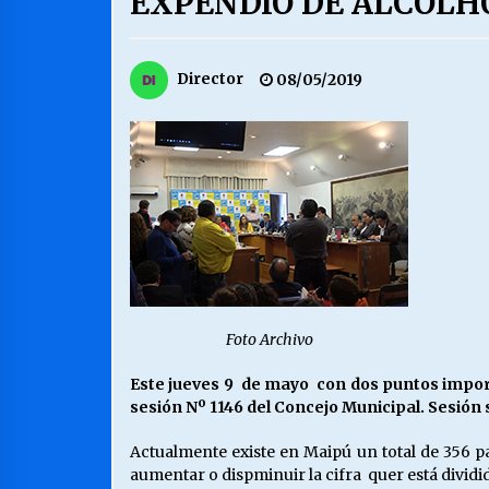
EXPENDIO DE ALCOLH
MUNICIPALIDAD, TRABAJADORES,
CLIMA LABORAL:
13/07/2026
Director
08/05/2019
VOLVER A SER ALTERNATIVA
16/06/2026
S.O.S. a los ricos, Save Our Souls
(Salvar Nuestras Almas)
30/04/2026
Foto Archivo
Este jueves 9 de mayo con dos puntos import
sesión Nº 1146 del Concejo Municipal. Sesión s
Actualmente existe en Maipú un total de 356 p
aumentar o dispminuir la cifra quer está dividi