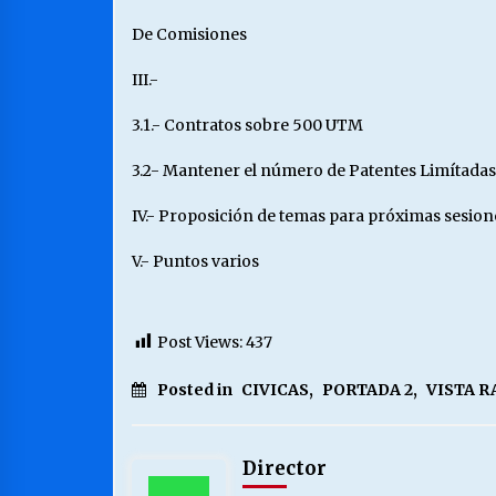
De Comisiones
III.-
3.1.- Contratos sobre 500 UTM
3.2- Mantener el número de Patentes Limítadas 
IV.- Proposición de temas para próximas sesion
V.- Puntos varios
Post Views:
437
Posted in
CIVICAS
,
PORTADA 2
,
VISTA R
Director