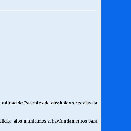
¿Qué habrían dicho?
23/06/2026
Releyendo la Rerum Novarum a 135
años. “La cuestión social hoy”.
16/05/2026
Chile y sus segmentos de la riqueza
06/04/2026
ntidad de Patentes de alcoholes se realiza la
solicita alos municipios si hayfundamentos para