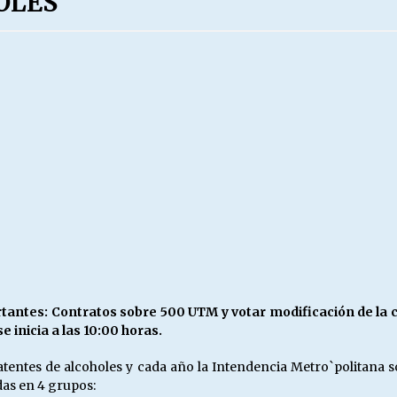
OLES
Escuela hospitalaria El Carmen de
Maipu.
25/06/2026
MUNICIPALIDADES, HONORARIOS,
DESPIDOS
28/05/2026
¿Asesores con doble sueldo?
18/04/2026
antes: Contratos sobre 500 UTM y votar modificación de la ca
e inicia a las 10:00 horas.
atentes de alcoholes y cada año la Intendencia Metro`politana 
das en 4 grupos: