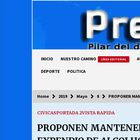
Skip
to
content
INICIO
NUESTRO CAMINO
A
LÍNEA EDITORIAL
DEPORTE
POLITICA
Home
2019
Mayo
8
PROPONEN MANT
COLUMNISTA
CIVICAS
PORTADA 2
VISTA RAPIDA
Ya se ordenaron las cuentas de
luz… ¿Y cuándo van a bajar?
PROPONEN MANTENER 
03/08/2026