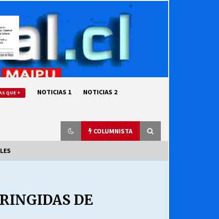
NOTICIAS 1
NOTICIAS 2
AS QUE +
COLUMNISTA
LES
“ORGULLOSOS DE SER DC” SALUDA
EL CUMPLEAÑOS 69
RINGIDAS DE
27/07/2026