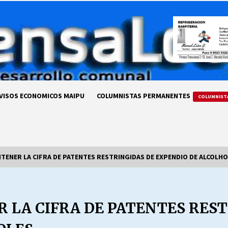
VISOS ECONOMICOS MAIPU
COLUMNISTAS PERMANENTES
COLUMNIST
ENER LA CIFRA DE PATENTES RESTRINGIDAS DE EXPENDIO DE ALCOLHO
LA DC POR SIEMPRE.RECORDANDO
69 AÑOS DE HISTORIA
LA CIFRA DE PATENTES REST
28/07/2026