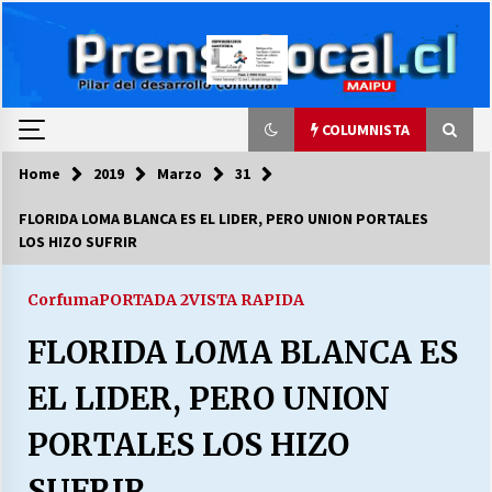
Skip
to
content
COLUMNISTA
Home
2019
Marzo
31
COLUMNISTA
FLORIDA LOMA BLANCA ES EL LIDER, PERO UNION PORTALES
LOS HIZO SUFRIR
Ya se ordenaron las cuentas de luz… ¿Y
cuándo van a bajar?
03/08/2026
Corfuma
PORTADA 2
VISTA RAPIDA
FLORIDA LOMA BLANCA ES
LA DC POR SIEMPRE.RECORDANDO 69 AÑOS DE
HISTORIA
EL LIDER, PERO UNION
28/07/2026
PORTALES LOS HIZO
“ORGULLOSOS DE SER DC” SALUDA EL
CUMPLEAÑOS 69
SUFRIR