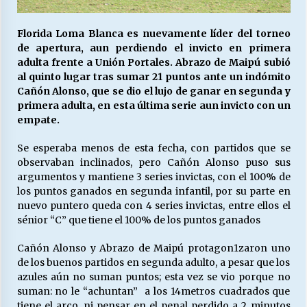
Florida Loma Blanca es nuevamente líder del torneo
Releyendo la Rerum Novarum a 135 años. “La
de apertura, aun perdiendo el invicto en primera
cuestión social hoy”.
adulta frente a Unión Portales. Abrazo de Maipú subió
16/05/2026
al quinto lugar tras sumar 21 puntos ante un indómito
Cañón Alonso, que se dio el lujo de ganar en segunda y
primera adulta, en esta última serie aun invicto con un
S.O.S. a los ricos, Save Our Souls (Salvar
Nuestras Almas)
empate.
30/04/2026
Se esperaba menos de esta fecha, con partidos que se
observaban inclinados, pero Cañón Alonso puso sus
¿Asesores con doble sueldo?
argumentos y mantiene 3 series invictas, con el 100% de
18/04/2026
los puntos ganados en segunda infantil, por su parte en
nuevo puntero queda con 4 series invictas, entre ellos el
sénior “C” que tiene el 100% de los puntos ganados
Chile y sus segmentos de la riqueza
06/04/2026
Cañón Alonso y Abrazo de Maipú protagon1zaron uno
de los buenos partidos en segunda adulto, a pesar que los
azules aún no suman puntos; esta vez se vio porque no
suman: no le “achuntan” a los 14metros cuadrados que
tiene el arco, ni pensar en el penal perdido a 2 minutos