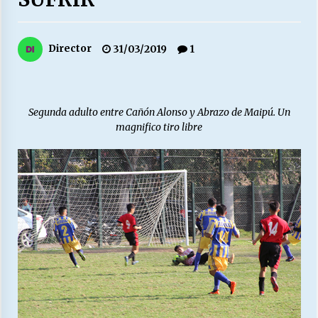
27/07/2026
MUNICIPALIDAD, TRABAJADORES, CLIMA
Director
31/03/2019
1
LABORAL:
13/07/2026
Escuela hospitalaria El Carmen de Maipu.
Segunda adulto entre Cañón Alonso y Abrazo de Maipú. Un
25/06/2026
magnifico tiro libre
¿Qué habrían dicho?
23/06/2026
VOLVER A SER ALTERNATIVA
16/06/2026
MUNICIPALIDADES, HONORARIOS, DESPIDOS
28/05/2026