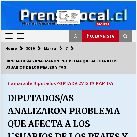
Skip
to
content
COLUMNISTA
Home
2019
Marzo
7
COLUMNISTA
DIPUTADOS/AS ANALIZARON PROBLEMA QUE AFECTA A LOS
USUARIOS DE LOS PEAJES Y TAG
Ya se ordenaron las cuentas de luz… ¿Y
cuándo van a bajar?
03/08/2026
Camara de Diputados
PORTADA 2
VISTA RAPIDA
DIPUTADOS/AS
LA DC POR SIEMPRE.RECORDANDO 69 AÑOS DE
HISTORIA
ANALIZARON PROBLEMA
28/07/2026
QUE AFECTA A LOS
“ORGULLOSOS DE SER DC” SALUDA EL
CUMPLEAÑOS 69
USUARIOS DE LOS PEAJES Y