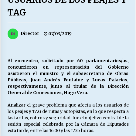
27/07/2026
TAG
MUNICIPALIDAD, TRABAJADORES, CLIMA
LABORAL:
13/07/2026
Director
07/03/2019
Escuela hospitalaria El Carmen de Maipu.
25/06/2026
Al encuentro, solicitado por 60 parlamentarios/as,
concurrieron en representación del Gobierno
¿Qué habrían dicho?
asistieron el ministro y el subsecretario de Obras
23/06/2026
Públicas, Juan Andrés Fontaine y Lucas Palacios,
respectivamente, junto al titular de la Dirección
General de Concesiones, Hugo Vera.
VOLVER A SER ALTERNATIVA
Analizar el grave problema que afecta a los usuarios de
16/06/2026
los peajes y TAG de rutas y autopistas, en lo que respecta a
las tarifas, cobros y seguridad, fue el objetivo central de la
sesión especial celebrada por la Cámara de Diputados
MUNICIPALIDADES, HONORARIOS, DESPIDOS
esta tarde, entre las 16:00 y las 17:35 horas.
28/05/2026