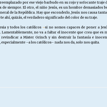
reemplazado por ese viejo barbudo en su rojo y sofocante traje d
s de siempre. El otro, el niño Jesús, es un hombre demasiados 
eneral de la República. Hay que esconderlo, Jesús nos causa ta
e ahí, quizás, el verdadero significado del color de su traje.
sia y todos los católicos
–
si no somos capaces de poner a Jes
amentablemente, no va a faltar el inocente que crea que es más 
 revindicar a Mister Grinch y sin destruir la fantasía e inocen
 especialmente –a los católicos– nada nos da, solo nos quita.