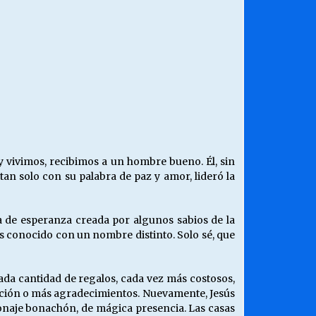
¿Qué habrían dicho?
23/06/2026
Releyendo la Rerum Novarum a 135
años. “La cuestión social hoy”.
16/05/2026
Chile y sus segmentos de la riqueza
06/04/2026
 vivimos, recibimos a un hombre bueno. Él, sin
n solo con su palabra de paz y amor, lideró la
 de esperanza creada por algunos sabios de la
es conocido con un nombre distinto. Solo sé, que
ada cantidad de regalos, cada vez más costosos,
ción o más agradecimientos. Nuevamente, Jesús
onaje bonachón, de mágica presencia. Las casas