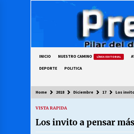
Skip
to
content
INICIO
NUESTRO CAMINO
A
LÍNEA EDITORIAL
DEPORTE
POLITICA
Home
2018
Diciembre
17
Los invit
COLUMNISTA
VISTA RAPIDA
Ya se ordenaron las cuentas de
luz… ¿Y cuándo van a bajar?
Los invito a pensar más
03/08/2026