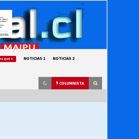
NOTICIAS 1
NOTICIAS 2
AS QUE +
COLUMNISTA
“ORGULLOSOS DE SER DC” SALUDA
EL CUMPLEAÑOS 69
27/07/2026