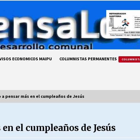
VISOS ECONOMICOS MAIPU
COLUMNISTAS PERMANENTES
COLUMNIST
o a pensar más en el cumpleaños de Jesús
LA DC POR SIEMPRE.RECORDANDO
69 AÑOS DE HISTORIA
 en el cumpleaños de Jesús
28/07/2026