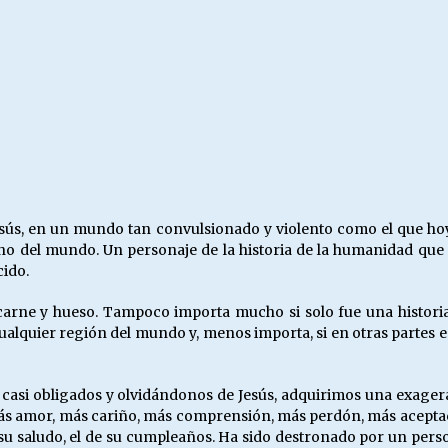
Escuela hospitalaria El Carmen de
Maipu.
25/06/2026
MUNICIPALIDADES, HONORARIOS,
DESPIDOS
28/05/2026
¿Asesores con doble sueldo?
18/04/2026
esús, en un mundo tan convulsionado y violento como el que hoy
 del mundo. Un personaje de la historia de la humanidad que ta
cido.
arne y hueso. Tampoco importa mucho si solo fue una historia
 cualquier región del mundo y, menos importa, si en otras partes 
 casi obligados y olvidándonos de Jesús, adquirimos una exager
ás amor, más cariño, más comprensión, más perdón, más acepta
su saludo, el de su cumpleaños. Ha sido destronado por un pers