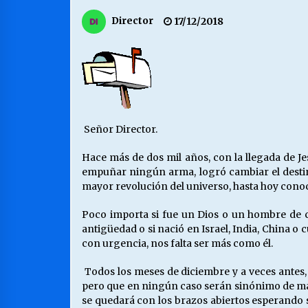
MUNICIPALIDAD, TRABAJADORES,
Director
17/12/2018
CLIMA LABORAL:
13/07/2026
VOLVER A SER ALTERNATIVA
16/06/2026
Señor Director.
S.O.S. a los ricos, Save Our Souls
(Salvar Nuestras Almas)
Hace más de dos mil años, con la llegada de J
30/04/2026
empuñar ningún arma, logró cambiar el destino
mayor revolución del universo, hasta hoy cono
Poco importa si fue un Dios o un hombre de c
antigüedad o si nació en Israel, India, China o
con urgencia, nos falta ser más como él.
Todos los meses de diciembre y a veces antes,
pero que en ningún caso serán sinónimo de m
se quedará con los brazos abiertos esperando 