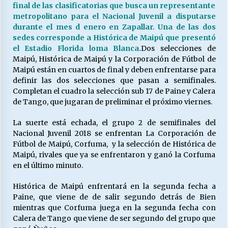
final de las clasificatorias que busca un representante
metropolitano para el Nacional Juvenil a disputarse
durante el mes d enero en Zapallar. Una de las dos
Releyendo la Rerum Novarum a 135 años. “La
sedes corresponde a Histórica de Maipú que presentó
cuestión social hoy”.
el Estadio Florida loma Blanca.
Dos selecciones de
16/05/2026
Maipú, Histórica de Maipú y la Corporación de Fútbol de
Maipú están en cuartos de final y deben enfrentarse para
S.O.S. a los ricos, Save Our Souls (Salvar
definir las dos selecciones que pasan a semifinales.
Nuestras Almas)
Completan el cuadro la selección sub 17 de Paine y Calera
30/04/2026
de Tango, que jugaran de preliminar el próximo viernes.
La suerte está echada, el grupo 2 de semifinales del
¿Asesores con doble sueldo?
Nacional Juvenil 2018 se enfrentan La Corporación de
18/04/2026
Fútbol de Maipú, Corfuma, y la selección de Histórica de
Maipú, rivales que ya se enfrentaron y ganó la Corfuma
en el último minuto.
Chile y sus segmentos de la riqueza
06/04/2026
Histórica de Maipú enfrentará en la segunda fecha a
Paine, que viene de de salir segundo detrás de Bien
mientras que Corfuma juega en la segunda fecha con
Calera de Tango que viene de ser segundo del grupo que