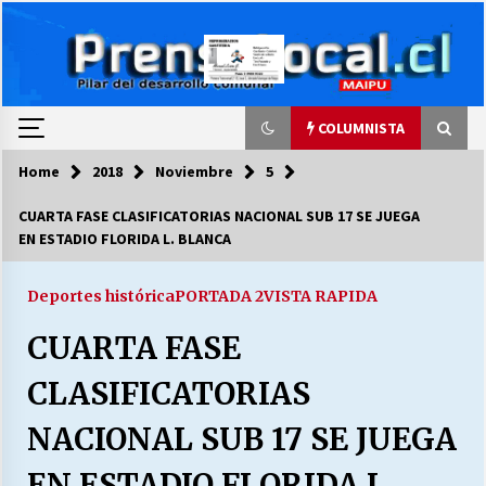
Skip
to
content
COLUMNISTA
Home
2018
Noviembre
5
COLUMNISTA
CUARTA FASE CLASIFICATORIAS NACIONAL SUB 17 SE JUEGA
EN ESTADIO FLORIDA L. BLANCA
Ya se ordenaron las cuentas de luz… ¿Y
cuándo van a bajar?
03/08/2026
Deportes histórica
PORTADA 2
VISTA RAPIDA
CUARTA FASE
LA DC POR SIEMPRE.RECORDANDO 69 AÑOS DE
HISTORIA
CLASIFICATORIAS
28/07/2026
NACIONAL SUB 17 SE JUEGA
“ORGULLOSOS DE SER DC” SALUDA EL
CUMPLEAÑOS 69
EN ESTADIO FLORIDA L.