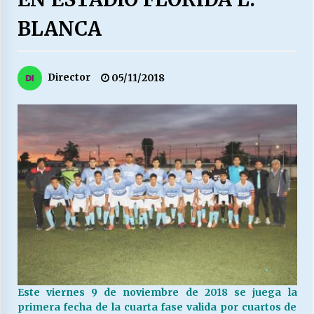
27/07/2026
BLANCA
MUNICIPALIDAD, TRABAJADORES, CLIMA
LABORAL:
13/07/2026
Director
05/11/2018
Escuela hospitalaria El Carmen de Maipu.
25/06/2026
¿Qué habrían dicho?
23/06/2026
VOLVER A SER ALTERNATIVA
16/06/2026
Este viernes 9 de noviembre de 2018 se juega la
MUNICIPALIDADES, HONORARIOS, DESPIDOS
primera fecha de la cuarta fase valida por cuartos de
28/05/2026