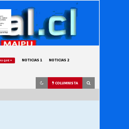
NOTICIAS 1
NOTICIAS 2
AS QUE +
COLUMNISTA
“ORGULLOSOS DE SER DC” SALUDA
EL CUMPLEAÑOS 69
27/07/2026