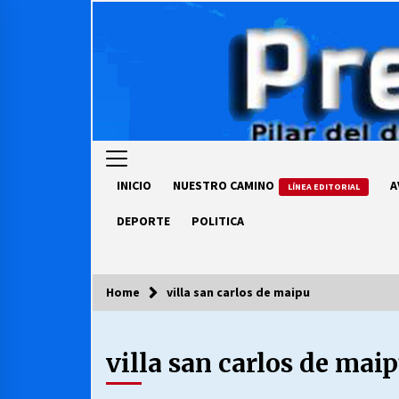
Skip
to
content
INICIO
NUESTRO CAMINO
A
LÍNEA EDITORIAL
DEPORTE
POLITICA
Home
villa san carlos de maipu
COLUMNISTA
villa san carlos de mai
Ya se ordenaron las cuentas de
luz… ¿Y cuándo van a bajar?
03/08/2026