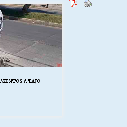
Escuela hospitalaria El Carmen de
Maipu.
25/06/2026
MUNICIPALIDADES, HONORARIOS,
DESPIDOS
28/05/2026
¿Asesores con doble sueldo?
18/04/2026
EMENTOS A TAJO