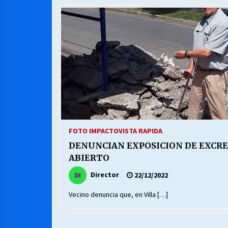
MUNICIPALIDAD, TRABAJADORES,
CLIMA LABORAL:
13/07/2026
VOLVER A SER ALTERNATIVA
16/06/2026
S.O.S. a los ricos, Save Our Souls
(Salvar Nuestras Almas)
FOTO IMPACTO
VISTA RAPIDA
30/04/2026
DENUNCIAN EXPOSICION DE EXCR
ABIERTO
Director
22/12/2022
Vecino denuncia que, en Villa […]