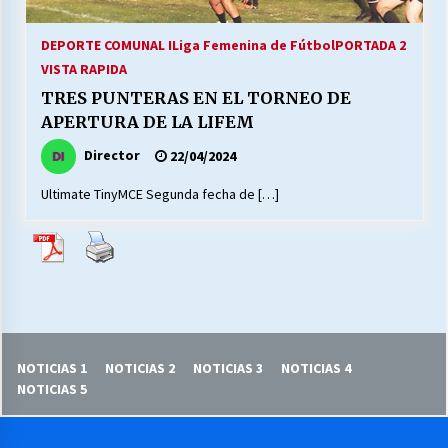
27/07/2026
DEPORTE COMUNAL I
Liga Femenina de Fútbol
PORTADA 2
MUNICIPALIDAD, TRABAJADORES, CLIMA
VISTA RAPIDA
LABORAL:
13/07/2026
TRES PUNTERAS EN EL TORNEO DE
APERTURA DE LA LIFEM
Escuela hospitalaria El Carmen de Maipu.
Director
22/04/2024
25/06/2026
Ultimate TinyMCE Segunda fecha de […]
¿Qué habrían dicho?
23/06/2026
VOLVER A SER ALTERNATIVA
16/06/2026
NOTICIAS 1
NOTICIAS 2
NOTICIAS 3
NOTICIAS 4
NOTICIAS 5
MUNICIPALIDADES, HONORARIOS, DESPIDOS
28/05/2026