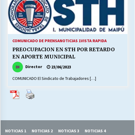
27/07/2026
MUNICIPALIDAD, TRABAJADORES, CLIMA
LABORAL:
13/07/2026
COMUNICADO DE PRENSA
NOTICIAS 1
VISTA RAPIDA
Escuela hospitalaria El Carmen de Maipu.
PREOCUPACION EN STH POR RETARDO
25/06/2026
EN APORTE MUNICIPAL
Director
23/06/2023
¿Qué habrían dicho?
COMUNICADO El Sindicato de Trabajadores […]
23/06/2026
VOLVER A SER ALTERNATIVA
16/06/2026
MUNICIPALIDADES, HONORARIOS, DESPIDOS
NOTICIAS 1
NOTICIAS 2
NOTICIAS 3
NOTICIAS 4
28/05/2026