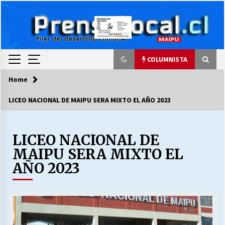
Skip
to
content
COLUMNISTA
Home
COLUMNISTA
LICEO NACIONAL DE MAIPU SERA MIXTO EL AÑO 2023
Ya se ordenaron las cuentas de luz… ¿Y
cuándo van a bajar?
03/08/2026
LICEO NACIONAL DE
MAIPU SERA MIXTO EL
LA DC POR SIEMPRE.RECORDANDO 69 AÑOS DE
AÑO 2023
HISTORIA
28/07/2026
“ORGULLOSOS DE SER DC” SALUDA EL
CUMPLEAÑOS 69