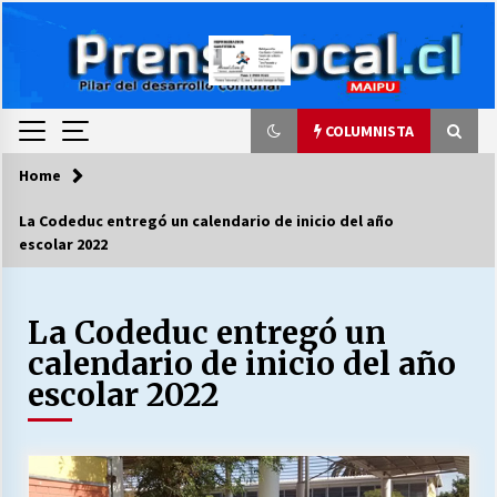
Skip
to
content
COLUMNISTA
Home
COLUMNISTA
La Codeduc entregó un calendario de inicio del año
escolar 2022
Ya se ordenaron las cuentas de luz… ¿Y
cuándo van a bajar?
03/08/2026
La Codeduc entregó un
calendario de inicio del año
LA DC POR SIEMPRE.RECORDANDO 69 AÑOS DE
HISTORIA
escolar 2022
28/07/2026
“ORGULLOSOS DE SER DC” SALUDA EL
CUMPLEAÑOS 69