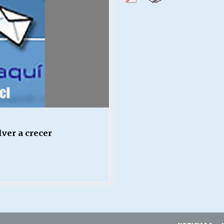
Escuela hospitalaria El Carmen de
Maipu.
25/06/2026
MUNICIPALIDADES, HONORARIOS,
DESPIDOS
28/05/2026
¿Asesores con doble sueldo?
18/04/2026
lver a crecer