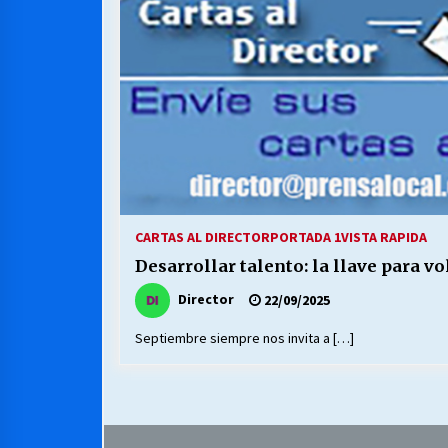
MUNICIPALIDAD, TRABAJADORES,
CLIMA LABORAL:
13/07/2026
VOLVER A SER ALTERNATIVA
16/06/2026
S.O.S. a los ricos, Save Our Souls
(Salvar Nuestras Almas)
CARTAS AL DIRECTOR
PORTADA 1
VISTA RAPIDA
30/04/2026
Desarrollar talento: la llave para vo
Director
22/09/2025
Septiembre siempre nos invita a […]