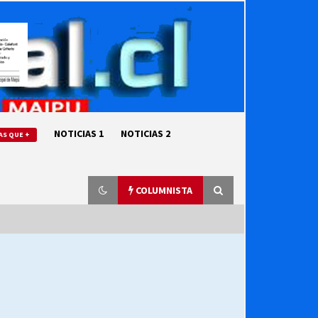
NOTICIAS 1
NOTICIAS 2
AS QUE +
COLUMNISTA
“ORGULLOSOS DE SER DC” SALUDA
EL CUMPLEAÑOS 69
27/07/2026