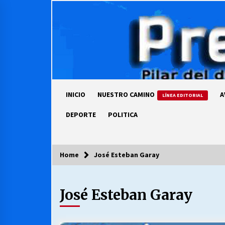
Skip
to
content
INICIO
NUESTRO CAMINO
A
LÍNEA EDITORIAL
DEPORTE
POLITICA
Home
José Esteban Garay
COLUMNISTA
José Esteban Garay
Ya se ordenaron las cuentas de
luz… ¿Y cuándo van a bajar?
03/08/2026