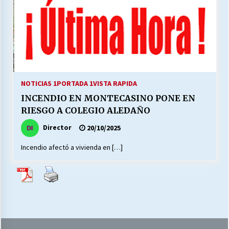
27/07/2026
MUNICIPALIDAD, TRABAJADORES, CLIMA
LABORAL:
13/07/2026
Escuela hospitalaria El Carmen de Maipu.
NOTICIAS 1
PORTADA 1
VISTA RAPIDA
25/06/2026
INCENDIO EN MONTECASINO PONE EN
RIESGO A COLEGIO ALEDAÑO
¿Qué habrían dicho?
Director
20/10/2025
23/06/2026
Incendio afectó a vivienda en […]
VOLVER A SER ALTERNATIVA
16/06/2026
MUNICIPALIDADES, HONORARIOS, DESPIDOS
28/05/2026