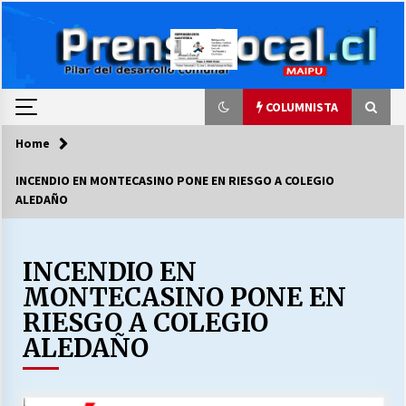
Skip
to
content
COLUMNISTA
Home
COLUMNISTA
INCENDIO EN MONTECASINO PONE EN RIESGO A COLEGIO
ALEDAÑO
Ya se ordenaron las cuentas de luz… ¿Y
cuándo van a bajar?
03/08/2026
INCENDIO EN
MONTECASINO PONE EN
LA DC POR SIEMPRE.RECORDANDO 69 AÑOS DE
HISTORIA
RIESGO A COLEGIO
28/07/2026
ALEDAÑO
“ORGULLOSOS DE SER DC” SALUDA EL
CUMPLEAÑOS 69