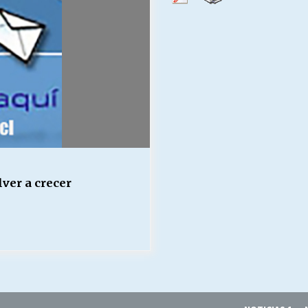
Escuela hospitalaria El Carmen de
Maipu.
25/06/2026
MUNICIPALIDADES, HONORARIOS,
DESPIDOS
28/05/2026
¿Asesores con doble sueldo?
18/04/2026
lver a crecer