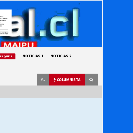
NOTICIAS 1
NOTICIAS 2
AS QUE +
COLUMNISTA
“ORGULLOSOS DE SER DC” SALUDA
EL CUMPLEAÑOS 69
27/07/2026