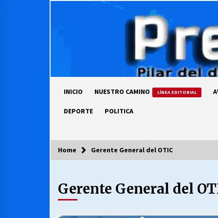
Skip
to
content
INICIO
NUESTRO CAMINO
A
LÍNEA EDITORIAL
DEPORTE
POLITICA
Home
Gerente General del OTIC
COLUMNISTA
Gerente General del OT
Ya se ordenaron las cuentas de
luz… ¿Y cuándo van a bajar?
03/08/2026