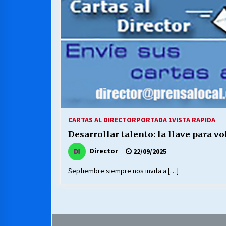
MUNICIPALIDAD, TRABAJADORES,
CLIMA LABORAL:
13/07/2026
VOLVER A SER ALTERNATIVA
16/06/2026
S.O.S. a los ricos, Save Our Souls
(Salvar Nuestras Almas)
CARTAS AL DIRECTOR
PORTADA 1
VISTA RAPIDA
30/04/2026
Desarrollar talento: la llave para vo
Director
22/09/2025
Septiembre siempre nos invita a […]