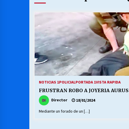
MUNICIPALIDAD, TRABAJADORES,
CLIMA LABORAL:
13/07/2026
VOLVER A SER ALTERNATIVA
16/06/2026
S.O.S. a los ricos, Save Our Souls
(Salvar Nuestras Almas)
30/04/2026
NOTICIAS 1
POLICIAL
PORTADA 1
VISTA RAPIDA
FRUSTRAN ROBO A JOYERIA AURUS
Director
18/01/2024
Mediante un forado de un […]