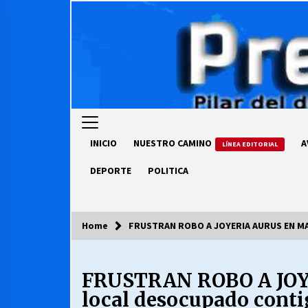
Skip
to
content
INICIO
NUESTRO CAMINO
A
LÍNEA EDITORIAL
DEPORTE
POLITICA
Home
FRUSTRAN ROBO A JOYERIA AURUS EN MAIP
COLUMNISTA
FRUSTRAN ROBO A JOYE
Ya se ordenaron las cuentas de
luz… ¿Y cuándo van a bajar?
local desocupado conti
03/08/2026