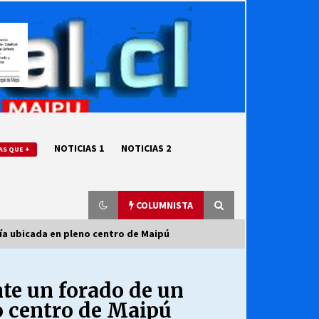
NOTICIAS 1
NOTICIAS 2
AS QUE +
COLUMNISTA
a ubicada en pleno centro de Maipú
 un forado de un
“ORGULLOSOS DE SER DC” SALUDA
EL CUMPLEAÑOS 69
o centro de Maipú
27/07/2026