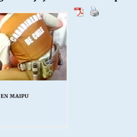
Escuela hospitalaria El Carmen de
Maipu.
25/06/2026
MUNICIPALIDADES, HONORARIOS,
DESPIDOS
28/05/2026
¿Asesores con doble sueldo?
18/04/2026
 EN MAIPU