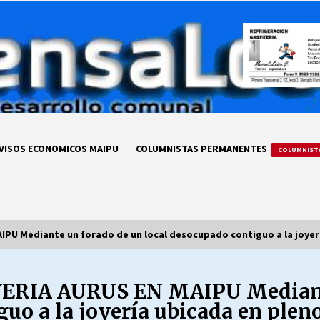
VISOS ECONOMICOS MAIPU
COLUMNISTAS PERMANENTES
COLUMNIST
U Mediante un forado de un local desocupado contiguo a la joyerí
RIA AURUS EN MAIPU Mediante
LA DC POR SIEMPRE.RECORDANDO
69 AÑOS DE HISTORIA
guo a la joyería ubicada en plen
28/07/2026