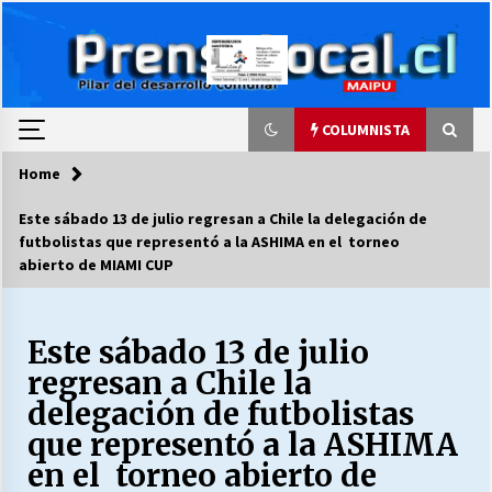
Skip
to
content
COLUMNISTA
Home
COLUMNISTA
Este sábado 13 de julio regresan a Chile la delegación de
futbolistas que representó a la ASHIMA en el torneo
Ya se ordenaron las cuentas de luz… ¿Y
abierto de MIAMI CUP
cuándo van a bajar?
03/08/2026
Este sábado 13 de julio
LA DC POR SIEMPRE.RECORDANDO 69 AÑOS DE
HISTORIA
regresan a Chile la
28/07/2026
delegación de futbolistas
que representó a la ASHIMA
“ORGULLOSOS DE SER DC” SALUDA EL
en el torneo abierto de
CUMPLEAÑOS 69