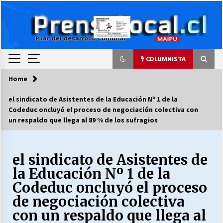
Skip
to
content
COLUMNISTA
Home
COLUMNISTA
el sindicato de Asistentes de la Educación Nº 1 de la
Codeduc oncluyó el proceso de negociación colectiva con
Ya se ordenaron las cuentas de luz… ¿Y
un respaldo que llega al 89 % de los sufragios
cuándo van a bajar?
03/08/2026
el sindicato de Asistentes de
LA DC POR SIEMPRE.RECORDANDO 69 AÑOS DE
HISTORIA
la Educación Nº 1 de la
28/07/2026
Codeduc oncluyó el proceso
de negociación colectiva
“ORGULLOSOS DE SER DC” SALUDA EL
con un respaldo que llega al
CUMPLEAÑOS 69