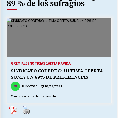
27/07/2026
89 % de los sufragios
MUNICIPALIDAD, TRABAJADORES, CLIMA
LABORAL:
13/07/2026
Escuela hospitalaria El Carmen de Maipu.
25/06/2026
¿Qué habrían dicho?
GREMIALES
NOTICIAS 1
VISTA RAPIDA
23/06/2026
SINDICATO CODEDUC: ULTIMA OFERTA
SUMA UN 89% DE PREFERENCIAS
Director
03/12/2021
VOLVER A SER ALTERNATIVA
16/06/2026
Con una alta participación de […]
MUNICIPALIDADES, HONORARIOS, DESPIDOS
28/05/2026