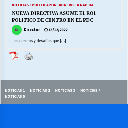
27/07/2026
NOTICIAS 1
POLITICA
PORTADA 1
VISTA RAPIDA
NUEVA DIRECTIVA ASUME EL ROL
MUNICIPALIDAD, TRABAJADORES, CLIMA
POLITICO DE CENTRO EN EL PDC
LABORAL:
13/07/2026
Director
13/12/2022
Los caminos y desafíos que […]
Escuela hospitalaria El Carmen de Maipu.
25/06/2026
¿Qué habrían dicho?
23/06/2026
NOTICIAS 1
NOTICIAS 2
NOTICIAS 3
NOTICIAS 4
VOLVER A SER ALTERNATIVA
NOTICIAS 5
16/06/2026
MUNICIPALIDADES, HONORARIOS, DESPIDOS
28/05/2026