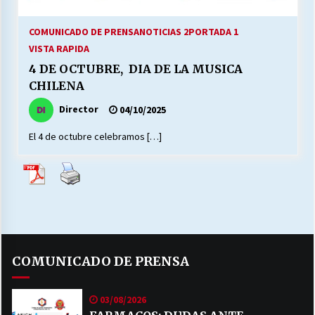
27/07/2026
COMUNICADO DE PRENSA
NOTICIAS 2
PORTADA 1
MUNICIPALIDAD, TRABAJADORES, CLIMA
VISTA RAPIDA
LABORAL:
13/07/2026
4 DE OCTUBRE, DIA DE LA MUSICA
CHILENA
Escuela hospitalaria El Carmen de Maipu.
Director
04/10/2025
25/06/2026
El 4 de octubre celebramos […]
¿Qué habrían dicho?
23/06/2026
VOLVER A SER ALTERNATIVA
16/06/2026
COMUNICADO DE PRENSA
MUNICIPALIDADES, HONORARIOS, DESPIDOS
03/08/2026
28/05/2026