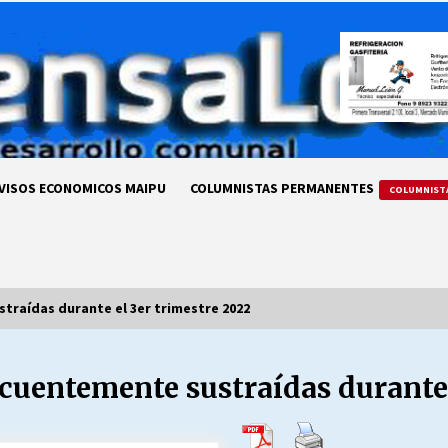
VISOS ECONOMICOS MAIPU
COLUMNISTAS PERMANENTES
COLUMNIST
traídas durante el 3er trimestre 2022
cuentemente sustraídas durante 
LA DC POR SIEMPRE.RECORDANDO
69 AÑOS DE HISTORIA
28/07/2026