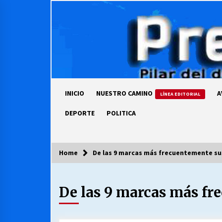
Skip
to
content
INICIO
NUESTRO CAMINO
A
LÍNEA EDITORIAL
DEPORTE
POLITICA
Home
De las 9 marcas más frecuentemente sus
COLUMNISTA
De las 9 marcas más fre
Ya se ordenaron las cuentas de
luz… ¿Y cuándo van a bajar?
03/08/2026