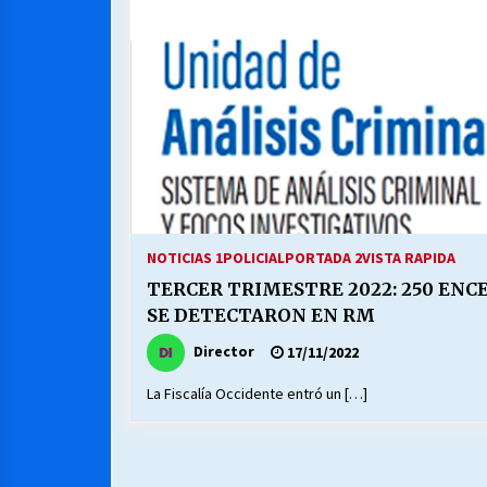
MUNICIPALIDAD, TRABAJADORES,
CLIMA LABORAL:
13/07/2026
VOLVER A SER ALTERNATIVA
16/06/2026
S.O.S. a los ricos, Save Our Souls
(Salvar Nuestras Almas)
NOTICIAS 1
POLICIAL
PORTADA 2
VISTA RAPIDA
30/04/2026
TERCER TRIMESTRE 2022: 250 ENC
SE DETECTARON EN RM
Director
17/11/2022
La Fiscalía Occidente entró un […]