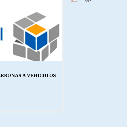
Escuela hospitalaria El Carmen de
Maipu.
25/06/2026
MUNICIPALIDADES, HONORARIOS,
DESPIDOS
28/05/2026
¿Asesores con doble sueldo?
18/04/2026
ERRONAS A VEHICULOS