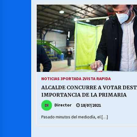
MUNICIPALIDAD, TRABAJADORES,
CLIMA LABORAL:
13/07/2026
VOLVER A SER ALTERNATIVA
16/06/2026
S.O.S. a los ricos, Save Our Souls
(Salvar Nuestras Almas)
NOTICIAS 3
PORTADA 2
VISTA RAPIDA
30/04/2026
ALCALDE CONCURRE A VOTAR DES
IMPORTANCIA DE LA PRIMARIA
Director
18/07/2021
Pasado minutos del mediodía, el […]