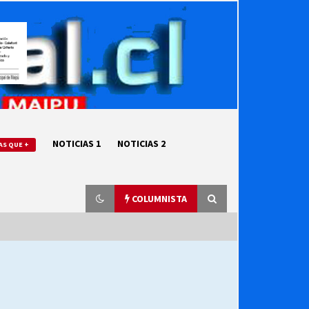
NOTICIAS 1
NOTICIAS 2
AS QUE +
COLUMNISTA
“ORGULLOSOS DE SER DC” SALUDA
EL CUMPLEAÑOS 69
27/07/2026