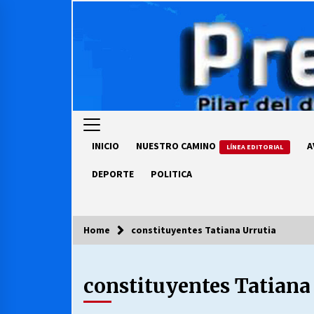
Skip
to
content
INICIO
NUESTRO CAMINO
A
LÍNEA EDITORIAL
DEPORTE
POLITICA
Home
constituyentes Tatiana Urrutia
COLUMNISTA
constituyentes Tatiana
Ya se ordenaron las cuentas de
luz… ¿Y cuándo van a bajar?
03/08/2026