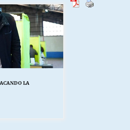
Escuela hospitalaria El Carmen de
Maipu.
25/06/2026
MUNICIPALIDADES, HONORARIOS,
DESPIDOS
28/05/2026
¿Asesores con doble sueldo?
18/04/2026
TACANDO LA