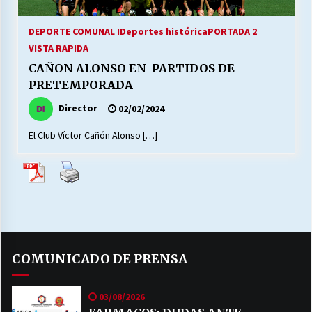
27/07/2026
DEPORTE COMUNAL I
Deportes histórica
PORTADA 2
MUNICIPALIDAD, TRABAJADORES, CLIMA
VISTA RAPIDA
LABORAL:
13/07/2026
CAÑON ALONSO EN PARTIDOS DE
PRETEMPORADA
Escuela hospitalaria El Carmen de Maipu.
Director
02/02/2024
25/06/2026
El Club Víctor Cañón Alonso […]
¿Qué habrían dicho?
23/06/2026
VOLVER A SER ALTERNATIVA
16/06/2026
COMUNICADO DE PRENSA
MUNICIPALIDADES, HONORARIOS, DESPIDOS
03/08/2026
28/05/2026