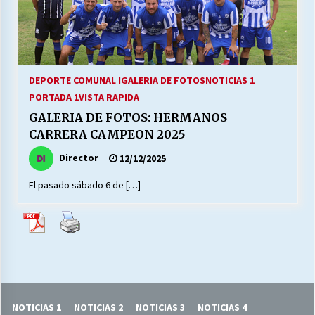
27/07/2026
MUNICIPALIDAD, TRABAJADORES, CLIMA
LABORAL:
13/07/2026
DEPORTE COMUNAL I
GALERIA DE FOTOS
NOTICIAS 1
PORTADA 1
VISTA RAPIDA
Escuela hospitalaria El Carmen de Maipu.
GALERIA DE FOTOS: HERMANOS
25/06/2026
CARRERA CAMPEON 2025
Director
12/12/2025
¿Qué habrían dicho?
23/06/2026
El pasado sábado 6 de […]
VOLVER A SER ALTERNATIVA
16/06/2026
MUNICIPALIDADES, HONORARIOS, DESPIDOS
NOTICIAS 1
NOTICIAS 2
NOTICIAS 3
NOTICIAS 4
28/05/2026