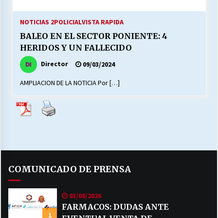
27/07/2026
NOTICIAS 2
POLICIAL
VISTA RAPIDA
MUNICIPALIDAD, TRABAJADORES, CLIMA
BALEO EN EL SECTOR PONIENTE: 4
LABORAL:
13/07/2026
HERIDOS Y UN FALLECIDO
Director
09/03/2024
Escuela hospitalaria El Carmen de Maipu.
25/06/2026
AMPLIACION DE LA NOTICIA Por […]
¿Qué habrían dicho?
23/06/2026
VOLVER A SER ALTERNATIVA
COMUNICADO DE PRENSA
16/06/2026
03/08/2026
MUNICIPALIDADES, HONORARIOS, DESPIDOS
FARMACOS: DUDAS ANTE
1
28/05/2026