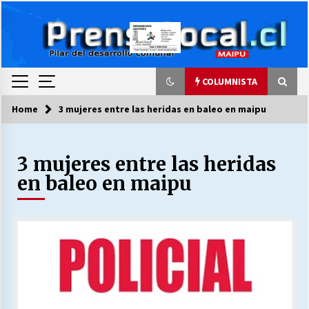
Skip
to
content
COLUMNISTA
Home
3 mujeres entre las heridas en baleo en maipu
COLUMNISTA
3 mujeres entre las heridas
Ya se ordenaron las cuentas de luz… ¿Y
cuándo van a bajar?
en baleo en maipu
03/08/2026
LA DC POR SIEMPRE.RECORDANDO 69 AÑOS DE
HISTORIA
28/07/2026
“ORGULLOSOS DE SER DC” SALUDA EL
CUMPLEAÑOS 69