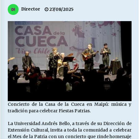
27/07/2026
Director
27/08/2025
MUNICIPALIDAD, TRABAJADORES, CLIMA
LABORAL:
13/07/2026
Escuela hospitalaria El Carmen de Maipu.
25/06/2026
¿Qué habrían dicho?
23/06/2026
VOLVER A SER ALTERNATIVA
Concierto de la Casa de la Cueca en Maipú: música y
16/06/2026
tradición para celebrar Fiestas Patrias.
La Universidad Andrés Bello, a través de su Dirección de
Extensión Cultural, invita a toda la comunidad a celebrar
MUNICIPALIDADES, HONORARIOS, DESPIDOS
el Mes de la Patria con un concierto que rinde homenaje
28/05/2026