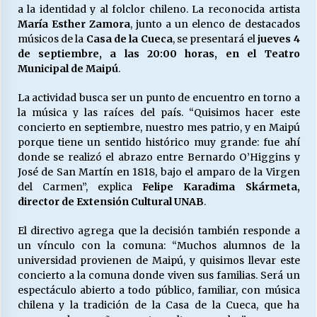
a la identidad y al folclor chileno. La reconocida artista
María Esther Zamora
, junto a un elenco de destacados
músicos de la
Casa de la Cueca
, se presentará el
jueves 4
Releyendo la Rerum Novarum a 135 años. “La
de septiembre, a las 20:00 horas, en el Teatro
cuestión social hoy”.
Municipal de Maipú
.
16/05/2026
La actividad busca ser un punto de encuentro en torno a
S.O.S. a los ricos, Save Our Souls (Salvar
la música y las raíces del país. “Quisimos hacer este
Nuestras Almas)
concierto en septiembre, nuestro mes patrio, y en Maipú
30/04/2026
porque tiene un sentido histórico muy grande: fue ahí
donde se realizó el abrazo entre Bernardo O’Higgins y
José de San Martín en 1818, bajo el amparo de la Virgen
¿Asesores con doble sueldo?
del Carmen”, explica
Felipe Karadima Skármeta,
18/04/2026
director de Extensión Cultural UNAB
.
El directivo agrega que la decisión también responde a
Chile y sus segmentos de la riqueza
un vínculo con la comuna: “Muchos alumnos de la
06/04/2026
universidad provienen de Maipú, y quisimos llevar este
concierto a la comuna donde viven sus familias. Será un
espectáculo abierto a todo público, familiar, con música
chilena y la tradición de la Casa de la Cueca, que ha