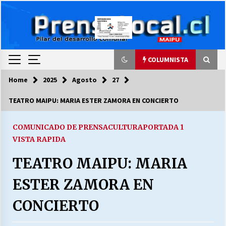
Skip
to
content
COLUMNISTA
Home
2025
Agosto
27
COLUMNISTA
TEATRO MAIPU: MARIA ESTER ZAMORA EN CONCIERTO
Ya se ordenaron las cuentas de luz… ¿Y
cuándo van a bajar?
COMUNICADO DE PRENSA
CULTURA
PORTADA 1
03/08/2026
VISTA RAPIDA
TEATRO MAIPU: MARIA
LA DC POR SIEMPRE.RECORDANDO 69 AÑOS DE
HISTORIA
ESTER ZAMORA EN
28/07/2026
CONCIERTO
“ORGULLOSOS DE SER DC” SALUDA EL
CUMPLEAÑOS 69