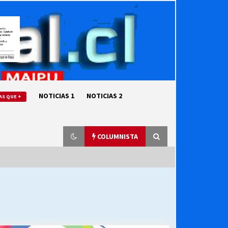
NOTICIAS 1
NOTICIAS 2
AS QUE +
COLUMNISTA
“ORGULLOSOS DE SER DC” SALUDA
EL CUMPLEAÑOS 69
27/07/2026