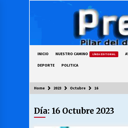
Skip
to
content
INICIO
NUESTRO CAMINO
A
LÍNEA EDITORIAL
DEPORTE
POLITICA
Home
2023
Octubre
16
COLUMNISTA
Día:
16 Octubre 2023
Ya se ordenaron las cuentas de
luz… ¿Y cuándo van a bajar?
03/08/2026