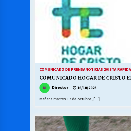
MUNICIPALIDAD, TRABAJADORES,
CLIMA LABORAL:
13/07/2026
VOLVER A SER ALTERNATIVA
16/06/2026
S.O.S. a los ricos, Save Our Souls
(Salvar Nuestras Almas)
COMUNICADO DE PRENSA
NOTICIAS 2
VISTA RAPIDA
30/04/2026
COMUNICADO HOGAR DE CRISTO E
Director
16/10/2023
Mañana martes 17 de octubre, […]