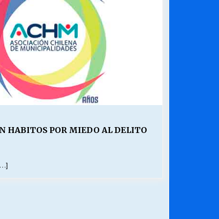
¿Qué habrían dicho?
23/06/2026
Releyendo la Rerum Novarum a 135
años. “La cuestión social hoy”.
16/05/2026
Chile y sus segmentos de la riqueza
06/04/2026
 HABITOS POR MIEDO AL DELITO
[…]