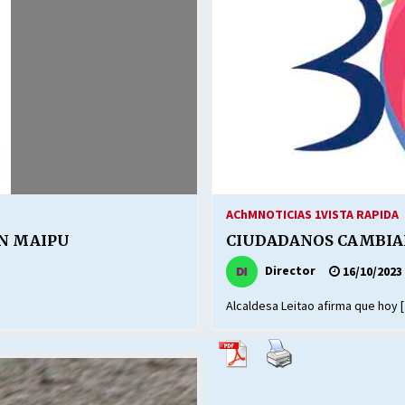
Escuela hospitalaria El Carmen de
Maipu.
25/06/2026
MUNICIPALIDADES, HONORARIOS,
DESPIDOS
28/05/2026
¿Asesores con doble sueldo?
18/04/2026
AChM
NOTICIAS 1
VISTA RAPIDA
N MAIPU
CIUDADANOS CAMBIAN
Director
16/10/2023
Alcaldesa Leitao afirma que hoy 