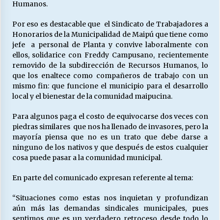
Humanos.
Por eso es destacable que el Sindicato de Trabajadores a
Releyendo la Rerum Novarum a 135 años. “La
Honorarios de la Municipalidad de Maipú que tiene como
cuestión social hoy”.
jefe a personal de Planta y convive laboralmente con
16/05/2026
ellos, solidarice con Freddy Campusano, recientemente
removido de la subdirección de Recursos Humanos, lo
que los enaltece como compañeros de trabajo con un
S.O.S. a los ricos, Save Our Souls (Salvar
Nuestras Almas)
mismo fin: que funcione el municipio para el desarrollo
30/04/2026
local y el bienestar de la comunidad maipucina.
Para algunos paga el costo de equivocarse dos veces con
¿Asesores con doble sueldo?
piedras similares que nos ha llenado de invasores, pero la
18/04/2026
mayoría piensa que no es un trato que debe darse a
ninguno de los nativos y que después de estos cualquier
cosa puede pasar a la comunidad municipal.
Chile y sus segmentos de la riqueza
06/04/2026
En parte del comunicado expresan referente al tema:
“Situaciones como estas nos inquietan y profundizan
aún más las demandas sindicales municipales, pues
sentimos que es un verdadero retroceso desde todo lo