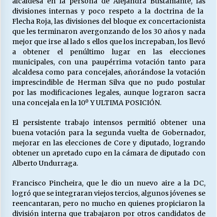
alcaldesa en la persona de Alejandra Bustamante, las
divisiones internas y poco respeto a la doctrina de la
Flecha Roja, las divisiones del bloque ex concertacionista
Releyendo la Rerum Novarum a 135 años. “La
que les terminaron avergonzando de los 30 años y nada
cuestión social hoy”.
mejor que irse al lado s ellos que los increpaban, los llevó
16/05/2026
a obtener el penúltimo lugar en las elecciones
municipales, con una paupérrima votación tanto para
alcaldesa como para concejales, añorándose la votación
S.O.S. a los ricos, Save Our Souls (Salvar
imprescindible de Herman Silva que no pudo postular
Nuestras Almas)
por las modificaciones legales, aunque lograron sacra
30/04/2026
una concejala en la 10º Y ULTIMA POSICIÓN.
¿Asesores con doble sueldo?
El persistente trabajo intensos permitió obtener una
18/04/2026
buena votación para la segunda vuelta de Gobernador,
mejorar en las elecciones de Core y diputado, logrando
obtener un apretado cupo en la cámara de diputado con
Chile y sus segmentos de la riqueza
Alberto Undurraga.
06/04/2026
Francisco Pincheira, que le dio un nuevo aire a la DC,
logró que se integraran viejos tercios, algunos jóvenes se
reencantaran, pero no mucho en quienes propiciaron la
división interna que trabajaron por otros candidatos de