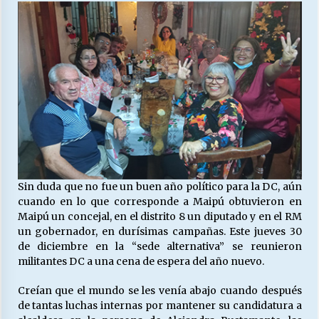
27/07/2026
MUNICIPALIDAD, TRABAJADORES, CLIMA
LABORAL:
13/07/2026
Escuela hospitalaria El Carmen de Maipu.
25/06/2026
¿Qué habrían dicho?
23/06/2026
Sin duda que no fue un buen año político para la DC, aún
cuando en lo que corresponde a Maipú obtuvieron en
Maipú un concejal, en el distrito 8 un diputado y en el RM
un gobernador, en durísimas campañas. Este jueves 30
VOLVER A SER ALTERNATIVA
de diciembre en la “sede alternativa” se reunieron
16/06/2026
militantes DC a una cena de espera del año nuevo.
Creían que el mundo se les venía abajo cuando después
MUNICIPALIDADES, HONORARIOS, DESPIDOS
de tantas luchas internas por mantener su candidatura a
28/05/2026