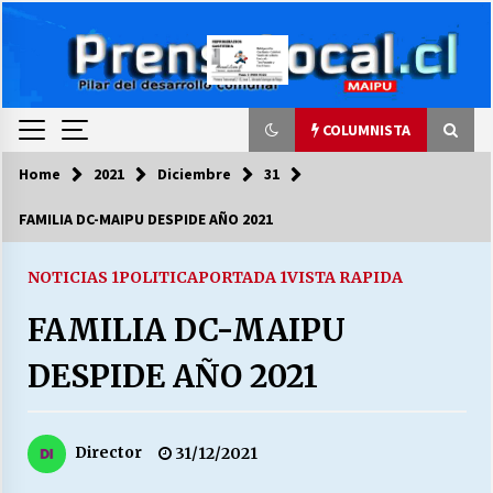
Skip
to
content
COLUMNISTA
Home
2021
Diciembre
31
COLUMNISTA
FAMILIA DC-MAIPU DESPIDE AÑO 2021
Ya se ordenaron las cuentas de luz… ¿Y
cuándo van a bajar?
NOTICIAS 1
POLITICA
PORTADA 1
VISTA RAPIDA
03/08/2026
FAMILIA DC-MAIPU
LA DC POR SIEMPRE.RECORDANDO 69 AÑOS DE
DESPIDE AÑO 2021
HISTORIA
28/07/2026
Director
31/12/2021
“ORGULLOSOS DE SER DC” SALUDA EL
CUMPLEAÑOS 69