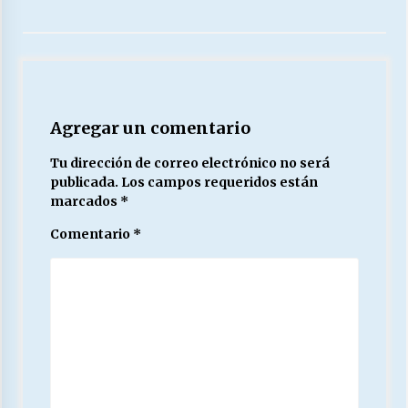
27/07/2026
MUNICIPALIDAD, TRABAJADORES, CLIMA
LABORAL:
13/07/2026
Agregar un comentario
Escuela hospitalaria El Carmen de Maipu.
25/06/2026
Tu dirección de correo electrónico no será
publicada.
Los campos requeridos están
marcados
*
¿Qué habrían dicho?
Comentario
*
23/06/2026
VOLVER A SER ALTERNATIVA
16/06/2026
MUNICIPALIDADES, HONORARIOS, DESPIDOS
28/05/2026