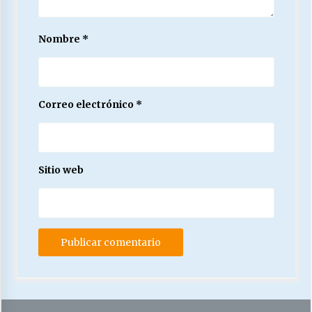
Nombre
*
Releyendo la Rerum Novarum a 135 años. “La
cuestión social hoy”.
16/05/2026
Correo electrónico
*
S.O.S. a los ricos, Save Our Souls (Salvar
Nuestras Almas)
30/04/2026
Sitio web
¿Asesores con doble sueldo?
18/04/2026
Chile y sus segmentos de la riqueza
06/04/2026