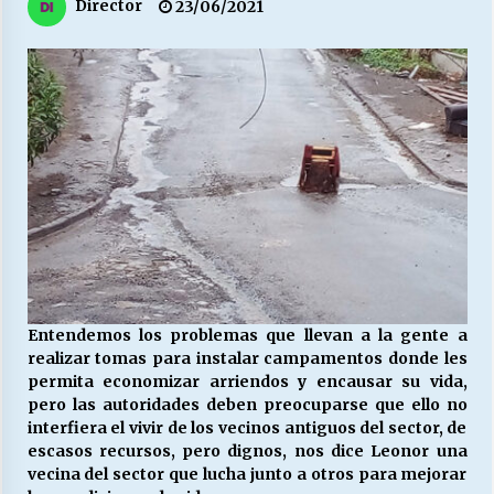
27/07/2026
Director
23/06/2021
MUNICIPALIDAD, TRABAJADORES, CLIMA
LABORAL:
13/07/2026
Escuela hospitalaria El Carmen de Maipu.
25/06/2026
¿Qué habrían dicho?
23/06/2026
Entendemos los problemas que llevan a la gente a
realizar tomas para instalar campamentos donde les
VOLVER A SER ALTERNATIVA
permita economizar arriendos y encausar su vida,
16/06/2026
pero las autoridades deben preocuparse que ello no
interfiera el vivir de los vecinos antiguos del sector, de
escasos recursos, pero dignos, nos dice Leonor una
MUNICIPALIDADES, HONORARIOS, DESPIDOS
vecina del sector que lucha junto a otros para mejorar
28/05/2026