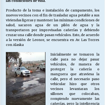
las condiciones de vida.
Producto de la toma e instalación de campamento, los
Releyendo la Rerum Novarum a 135 años. “La
nuevos vecinos con el fin de trasladar agua potable a sus
cuestión social hoy”.
viviendas ligeras y mantener las mínimas condiciones de
16/05/2026
salud, sacaron agua de un pilón de agua y la
transportaron por improvisadas cañerías y debiendo
cruzar una calle donde pasan vehículos. Esto, de acuerdo
S.O.S. a los ricos, Save Our Souls (Salvar
a la versión de Leonor, se encuentra en Av. Las Torres
Nuestras Almas)
con Alaska
30/04/2026
Inicialmente se tomaron la
¿Asesores con doble sueldo?
calle para no dejar pasar
18/04/2026
vehículos, de manera de
proteger la cañería o
manguera que atraviesa la
Chile y sus segmentos de la riqueza
calle, pero el necesario paso
06/04/2026
vehicular hizo que otros
vecinos levantaran los
sillones que colocaban,
rompiendo nuevamente las
cañerías, pero la inteligencia