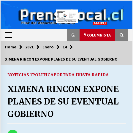
Skip
to
content
COLUMNISTA
Home
2021
Enero
14
COLUMNISTA
XIMENA RINCON EXPONE PLANES DE SU EVENTUAL GOBIERNO
Ya se ordenaron las cuentas de luz… ¿Y
cuándo van a bajar?
NOTICIAS 1
POLITICA
PORTADA 1
VISTA RAPIDA
03/08/2026
XIMENA RINCON EXPONE
LA DC POR SIEMPRE.RECORDANDO 69 AÑOS DE
PLANES DE SU EVENTUAL
HISTORIA
28/07/2026
GOBIERNO
“ORGULLOSOS DE SER DC” SALUDA EL
CUMPLEAÑOS 69