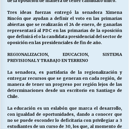
de la oposición de manera de tener candidato único.
Tres ideas fuerzas entregó la senadora Ximena
Releyendo la Rerum Novarum a 135 años. “La
Rincón que ayudan a definir el voto en las primarias
cuestión social hoy”.
abiertas que se realizarán el 24 de enero, de ganarlas
16/05/2026
representará al PDC en las primarias de la oposición
que definirá el o la candidata presidencial del sector de
oposición en las presidenciales de fin de año.
S.O.S. a los ricos, Save Our Souls (Salvar
Nuestras Almas)
REGIONALIZACION, EDUCACION, SISTEMA
30/04/2026
PREVISIONAL Y TRABAJO EN TERRENO
¿Asesores con doble sueldo?
La senadora, es partidaria de la regionalización y
18/04/2026
entregar recursos que se generan en cada región, de
manera de tener un progreso por región lejos de las
determinaciones desde un escritorio en Santiago de
Chile.
Chile y sus segmentos de la riqueza
06/04/2026
La educación es un eslabón que marca el desarrollo,
con igualdad de oportunidades, dando a conocer que
no se puede esconder lo deficitaria con privilegiar a 3
estudiantes de un curso de 30, los que, al momento de