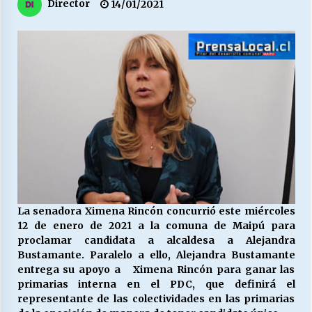
27/07/2026
Director
14/01/2021
MUNICIPALIDAD, TRABAJADORES, CLIMA
LABORAL:
13/07/2026
Escuela hospitalaria El Carmen de Maipu.
25/06/2026
¿Qué habrían dicho?
23/06/2026
La senadora Ximena Rincón concurrió este miércoles
12 de enero de 2021 a la comuna de Maipú para
VOLVER A SER ALTERNATIVA
proclamar candidata a alcaldesa a Alejandra
16/06/2026
Bustamante. Paralelo a ello, Alejandra Bustamante
entrega su apoyo a Ximena Rincón para ganar las
primarias interna en el PDC, que definirá el
MUNICIPALIDADES, HONORARIOS, DESPIDOS
representante de las colectividades en las primarias
28/05/2026