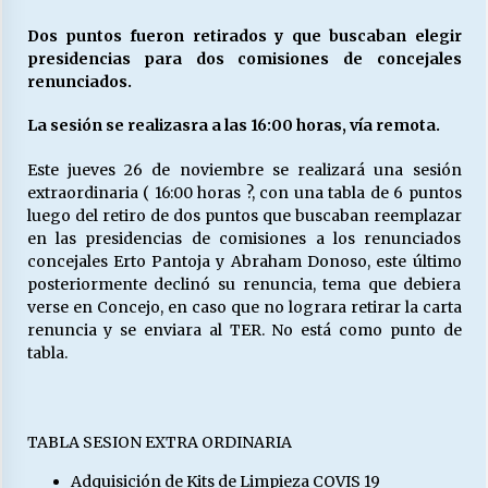
Dos puntos fueron retirados y que buscaban elegir
presidencias para dos comisiones de concejales
Releyendo la Rerum Novarum a 135 años. “La
renunciados.
cuestión social hoy”.
16/05/2026
La sesión se realizasra a las 16:00 horas, vía remota.
S.O.S. a los ricos, Save Our Souls (Salvar
Este jueves 26 de noviembre se realizará una sesión
Nuestras Almas)
extraordinaria ( 16:00 horas ?, con una tabla de 6 puntos
30/04/2026
luego del retiro de dos puntos que buscaban reemplazar
en las presidencias de comisiones a los renunciados
concejales Erto Pantoja y Abraham Donoso, este último
¿Asesores con doble sueldo?
posteriormente declinó su renuncia, tema que debiera
18/04/2026
verse en Concejo, en caso que no lograra retirar la carta
renuncia y se enviara al TER. No está como punto de
tabla.
Chile y sus segmentos de la riqueza
06/04/2026
TABLA SESION EXTRA ORDINARIA
Adquisición de Kits de Limpieza COVIS 19