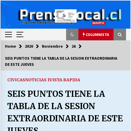
Skip
to
content
COLUMNISTA
Home
2020
Noviembre
26
COLUMNISTA
SEIS PUNTOS TIENE LA TABLA DE LA SESION EXTRAORDINARIA
DE ESTE JUEVES
Ya se ordenaron las cuentas de luz… ¿Y
cuándo van a bajar?
03/08/2026
CIVICAS
NOTICIAS 1
VISTA RAPIDA
SEIS PUNTOS TIENE LA
LA DC POR SIEMPRE.RECORDANDO 69 AÑOS DE
HISTORIA
TABLA DE LA SESION
28/07/2026
EXTRAORDINARIA DE ESTE
“ORGULLOSOS DE SER DC” SALUDA EL
CUMPLEAÑOS 69
JUEVES