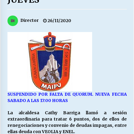
27/07/2026
MUNICIPALIDAD, TRABAJADORES, CLIMA
Director
26/11/2020
LABORAL:
13/07/2026
Escuela hospitalaria El Carmen de Maipu.
25/06/2026
¿Qué habrían dicho?
23/06/2026
SUSPENDIDO POR FALTA DE QUORUM. NUEVA FECHA
VOLVER A SER ALTERNATIVA
SABADO A LAS 17:00 HORAS
16/06/2026
La alcaldesa Cathy Barriga llamó a sesión
extraordinaria para tratar 6 puntos, dos de ellos de
renegociaciones y convenio de deudas impagas, entre
MUNICIPALIDADES, HONORARIOS, DESPIDOS
ellas deuda con VEOLIA y ENEL.
28/05/2026