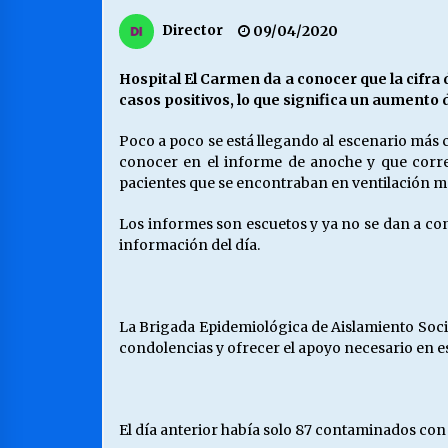
MUNICIPALIDAD, TRABAJADORES,
Director
09/04/2020
CLIMA LABORAL:
13/07/2026
Hospital El Carmen da a conocer que la cifra 
casos positivos, lo que significa un aumento 
VOLVER A SER ALTERNATIVA
16/06/2026
Poco a poco se está llegando al escenario más c
conocer en el informe de anoche y que corres
pacientes que se encontraban en ventilación me
S.O.S. a los ricos, Save Our Souls
(Salvar Nuestras Almas)
Los informes son escuetos y ya no se dan a con
30/04/2026
información del día.
La Brigada Epidemiológica de Aislamiento Social
condolencias y ofrecer el apoyo necesario en es
El día anterior había solo 87 contaminados con 