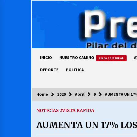
Skip
to
content
INICIO
NUESTRO CAMINO
A
LÍNEA EDITORIAL
DEPORTE
POLITICA
Home
2020
Abril
9
AUMENTA UN 17%
COLUMNISTA
NOTICIAS 2
VISTA RAPIDA
Ya se ordenaron las cuentas de
luz… ¿Y cuándo van a bajar?
AUMENTA UN 17% LOS
03/08/2026