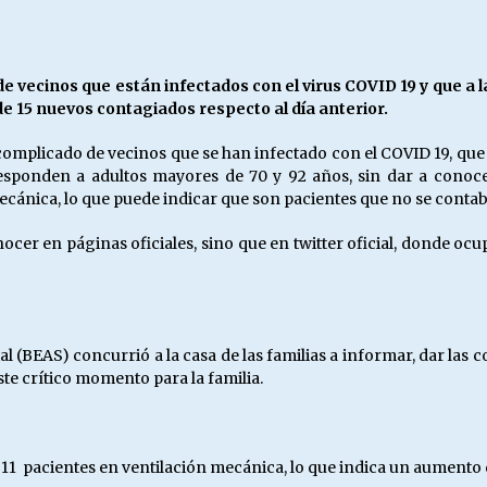
Escuela hospitalaria El Carmen de
Maipu.
25/06/2026
de vecinos que están infectados con el virus COVID 19 y que a 
de 15 nuevos contagiados respecto al día anterior.
MUNICIPALIDADES, HONORARIOS,
DESPIDOS
omplicado de vecinos que se han infectado con el COVID 19, que a 
28/05/2026
ponden a adultos mayores de 70 y 92 años, sin dar a conocer 
cánica, lo que puede indicar que son pacientes que no se contab
¿Asesores con doble sueldo?
ocer en páginas oficiales, sino que en twitter oficial, donde o
18/04/2026
 (BEAS) concurrió a la casa de las familias a informar, dar las c
te crítico momento para la familia.
11 pacientes en ventilación mecánica, lo que indica un aumento d