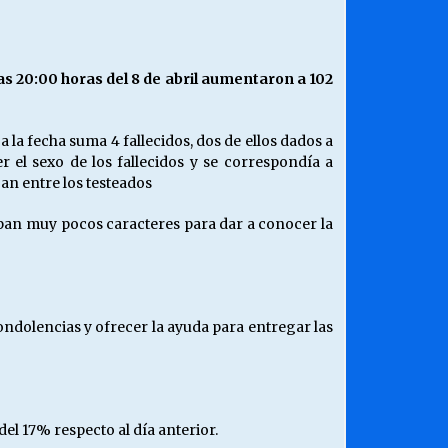
¿Qué habrían dicho?
23/06/2026
las 20:00 horas del 8 de abril aumentaron a 102
Releyendo la Rerum Novarum a 135
años. “La cuestión social hoy”.
la fecha suma 4 fallecidos, dos de ellos dados a
16/05/2026
el sexo de los fallecidos y se correspondía a
an entre los testeados
Chile y sus segmentos de la riqueza
cupan muy pocos caracteres para dar a conocer la
06/04/2026
ondolencias y ofrecer la ayuda para entregar las
el 17% respecto al día anterior.