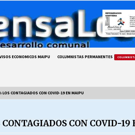
VISOS ECONOMICOS MAIPU
COLUMNISTAS PERMANENTES
COLUMNIST
 LOS CONTAGIADOS CON COVID-19 EN MAIPU
LA DC POR SIEMPRE.RECORDANDO
69 AÑOS DE HISTORIA
 CONTAGIADOS CON COVID-19
28/07/2026