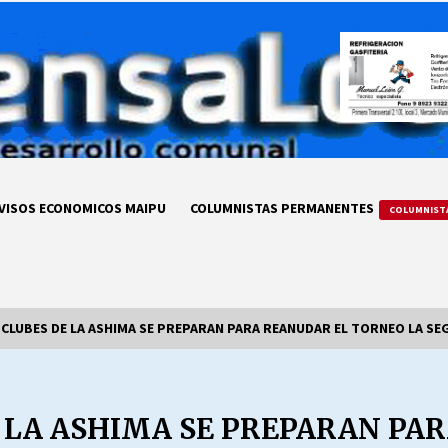
VISOS ECONOMICOS MAIPU
COLUMNISTAS PERMANENTES
COLUMNIST
CLUBES DE LA ASHIMA SE PREPARAN PARA REANUDAR EL TORNEO LA S
LA DC POR SIEMPRE.RECORDANDO
69 AÑOS DE HISTORIA
E LA ASHIMA SE PREPARAN PA
28/07/2026