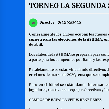
TORNEO LA SEGUNDA
MUNICIPALIDAD, TRABAJADORES,
CLIMA LABORAL:
13/07/2026
Director
27/02/2020
VOLVER A SER ALTERNATIVA
Generalmente los clubes ocupan los meses de
16/06/2026
surgen para las elecciones de la ASHIMA, en
de abril.
Los clubes de la ASHIMA se preparan para concl
S.O.S. a los ricos, Save Our Souls
(Salvar Nuestras Almas)
a parte para los campeones por Rama y las respe
30/04/2026
Paralelamente se están vinculando directivos de
en el mes de marzo de 2020, tema que se complej
Pero en el fútbol se están dando interesant
jugadores, reactivar sus equipos directivos y bu
CAMPOS DE BATALLA VERUS RENE PEREZ