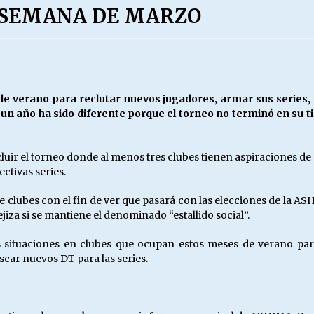
 SEMANA DE MARZO
Escuela hospitalaria El Carmen de
Maipu.
25/06/2026
MUNICIPALIDADES, HONORARIOS,
 verano para reclutar nuevos jugadores, armar sus series, c
DESPIDOS
 un año ha sido diferente porque el torneo no terminó en su
28/05/2026
uir el torneo donde al menos tres clubes tienen aspiraciones de
¿Asesores con doble sueldo?
ctivas series.
18/04/2026
 clubes con el fin de ver que pasará con las elecciones de la AS
iza si se mantiene el denominado “estallido social”.
es situaciones en clubes que ocupan estos meses de verano p
scar nuevos DT para las series.