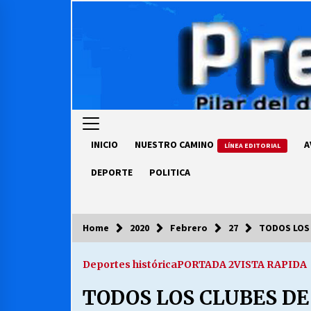
Skip
to
content
INICIO
NUESTRO CAMINO
A
LÍNEA EDITORIAL
DEPORTE
POLITICA
Home
2020
Febrero
27
TODOS LOS 
COLUMNISTA
Deportes histórica
PORTADA 2
VISTA RAPIDA
Ya se ordenaron las cuentas de
luz… ¿Y cuándo van a bajar?
TODOS LOS CLUBES D
03/08/2026