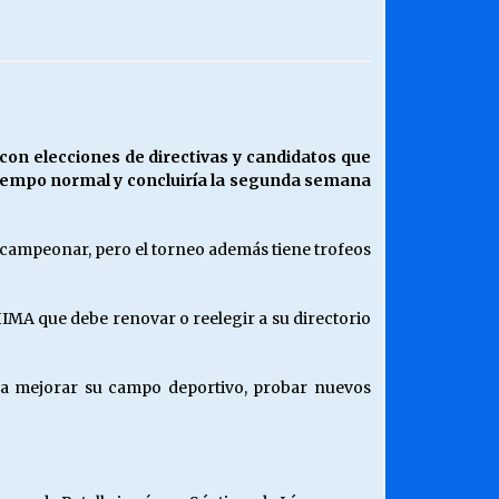
¿Qué habrían dicho?
23/06/2026
Releyendo la Rerum Novarum a 135
on elecciones de directivas y candidatos que
años. “La cuestión social hoy”.
 tiempo normal y concluiría la segunda semana
16/05/2026
 campeonar, pero el torneo además tiene trofeos
Chile y sus segmentos de la riqueza
06/04/2026
HIMA que debe renovar o reelegir a su directorio
ara mejorar su campo deportivo, probar nuevos