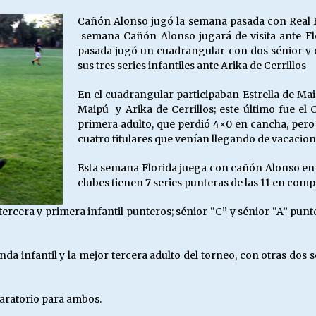
Cañón Alonso jugó la semana pasada con Real F
semana Cañón Alonso jugará de visita ante Flo
pasada jugó un cuadrangular con dos sénior y d
sus tres series infantiles ante Arika de Cerrillos
En el cuadrangular participaban Estrella de Ma
Maipú y Arika de Cerrillos; este último fue el
primera adulto, que perdió 4×0 en cancha, pero
cuatro titulares que venían llegando de vacacio
Esta semana Florida juega con cañón Alonso en
clubes tienen 7 series punteras de las 11 en comp
ercera y primera infantil punteros; sénior “C” y sénior “A” pun
da infantil y la mejor tercera adulto del torneo, con otras dos
paratorio para ambos.