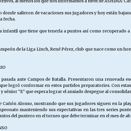
tivos, al menos los que nos informamos a nivel de ASHIMA: Cam
o donde salieron de vacaciones sus jugadores y hoy están bajando
a fecha.
 infantil que tiene que tenerla a puntos así como recuperado a 
campeón de la Liga Linch, René Pérez, club que nace como un ho
RIO
ana pasada ante Campos de Batalla. Presentaron una renovada 
que logró conformar en estos partidos preparatorios. Con estas s
y sénior “E” que espera lograr el ansiado despegue al consolidar 
e Cañón Alonso, mostrando que sus jugadores siguen en la play
ampeonato manteniendo sus expectativas en las tres series punte
untos del puntero en el torneo que debe terminar en el mes de abr
NSO