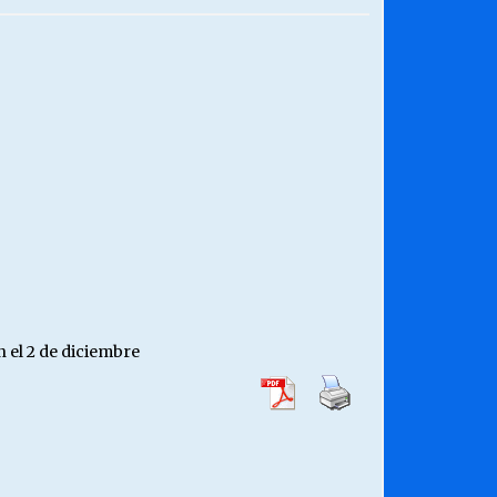
¿Qué habrían dicho?
23/06/2026
Releyendo la Rerum Novarum a 135
años. “La cuestión social hoy”.
16/05/2026
Chile y sus segmentos de la riqueza
06/04/2026
n el 2 de diciembre