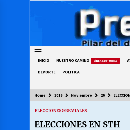
Skip
to
content
INICIO
NUESTRO CAMINO
A
LÍNEA EDITORIAL
DEPORTE
POLITICA
Home
2019
Noviembre
26
ELECCIO
COLUMNISTA
ELECCIONES
GREMIALES
Ya se ordenaron las cuentas de
luz… ¿Y cuándo van a bajar?
ELECCIONES EN STH
03/08/2026