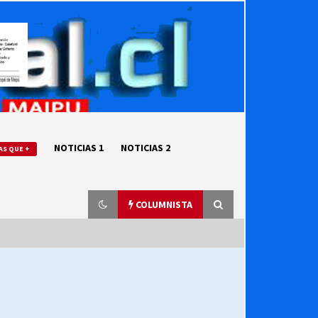
NOTICIAS 1
NOTICIAS 2
AS QUE +
COLUMNISTA
“ORGULLOSOS DE SER DC” SALUDA
EL CUMPLEAÑOS 69
27/07/2026