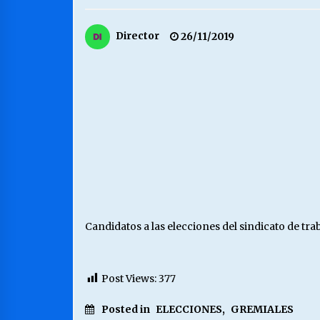
MUNICIPALIDAD, TRABAJADORES,
Director
26/11/2019
CLIMA LABORAL:
13/07/2026
VOLVER A SER ALTERNATIVA
16/06/2026
S.O.S. a los ricos, Save Our Souls
(Salvar Nuestras Almas)
30/04/2026
Candidatos a las elecciones del sindicato de tr
Post Views:
377
Posted in
ELECCIONES
,
GREMIALES