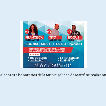
Escuela hospitalaria El Carmen de
Maipu.
25/06/2026
MUNICIPALIDADES, HONORARIOS,
DESPIDOS
28/05/2026
¿Asesores con doble sueldo?
18/04/2026
abajadores a honorarios de la Municipalidad de Maipú se realizara